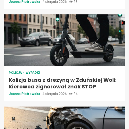
Joanna Piotrowska
4 sierpnia 2026
23
POLICJA
WYPADKI
Kolizja busa z drezyną w Zduńskiej Woli:
Kierowca zignorował znak STOP
Joanna Piotrowska
4 sierpnia 2026
24