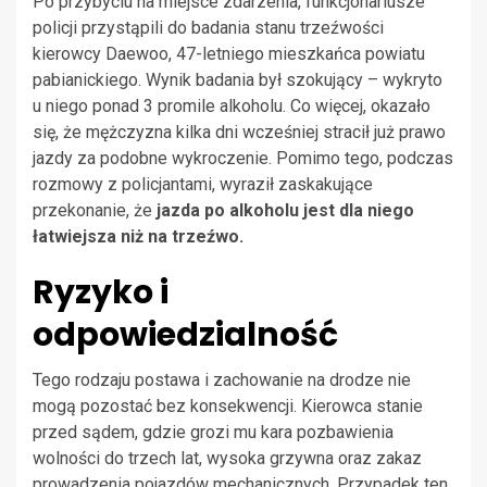
Po przybyciu na miejsce zdarzenia, funkcjonariusze
policji przystąpili do badania stanu trzeźwości
kierowcy Daewoo, 47-letniego mieszkańca powiatu
pabianickiego. Wynik badania był szokujący – wykryto
u niego ponad 3 promile alkoholu. Co więcej, okazało
się, że mężczyzna kilka dni wcześniej stracił już prawo
jazdy za podobne wykroczenie. Pomimo tego, podczas
rozmowy z policjantami, wyraził zaskakujące
przekonanie, że
jazda po alkoholu jest dla niego
łatwiejsza niż na trzeźwo.
Ryzyko i
odpowiedzialność
Tego rodzaju postawa i zachowanie na drodze nie
mogą pozostać bez konsekwencji. Kierowca stanie
przed sądem, gdzie grozi mu kara pozbawienia
wolności do trzech lat, wysoka grzywna oraz zakaz
prowadzenia pojazdów mechanicznych. Przypadek ten