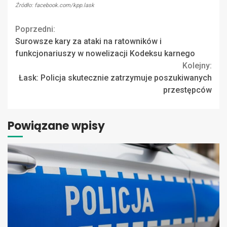
Źródło: facebook.com/kpp.lask
Continue
Poprzedni:
Surowsze kary za ataki na ratowników i
Reading
funkcjonariuszy w nowelizacji Kodeksu karnego
Kolejny:
Łask: Policja skutecznie zatrzymuje poszukiwanych
przestępców
Powiązane wpisy