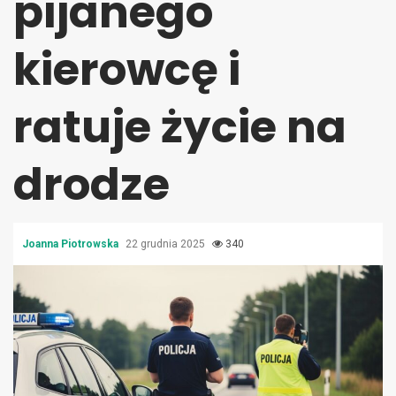
pijanego
kierowcę i
ratuje życie na
drodze
Joanna Piotrowska
22 grudnia 2025
340