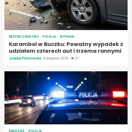
BEZPIECZEŃSTWO
POLICJA
WYPADKI
Karambol w Buczku: Poważny wypadek z
udziałem czterech aut i trzema rannymi
Joanna Piotrowska
4 sierpnia 2026
21
KRADZIEŻ
POLICJA