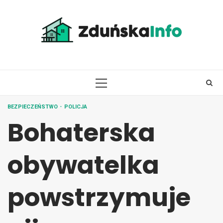
Skip
to
content
PRIMARY
MENU
BEZPIECZEŃSTWO
POLICJA
Bohaterska
obywatelka
powstrzymuje