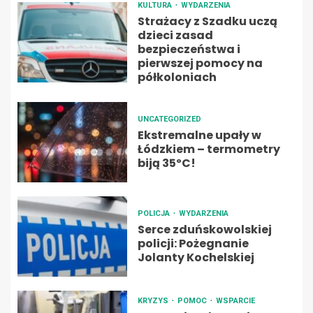
KULTURA
WYDARZENIA
Strażacy z Szadku uczą
dzieci zasad
bezpieczeństwa i
pierwszej pomocy na
półkoloniach
UNCATEGORIZED
Ekstremalne upały w
Łódzkiem – termometry
biją 35ºC!
POLICJA
WYDARZENIA
Serce zduńskowolskiej
policji: Pożegnanie
Jolanty Kochelskiej
KRYZYS
POMOC
WSPARCIE