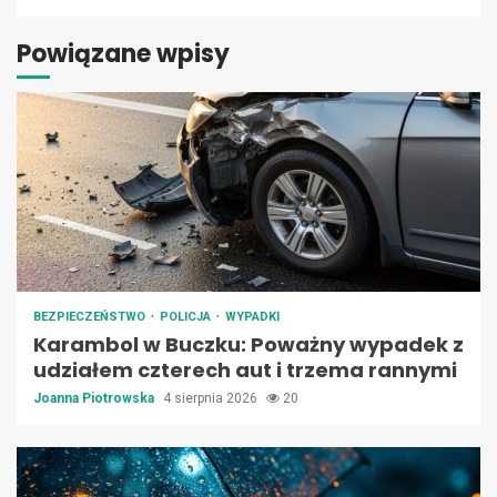
Powiązane wpisy
BEZPIECZEŃSTWO
POLICJA
WYPADKI
Karambol w Buczku: Poważny wypadek z
udziałem czterech aut i trzema rannymi
Joanna Piotrowska
4 sierpnia 2026
20