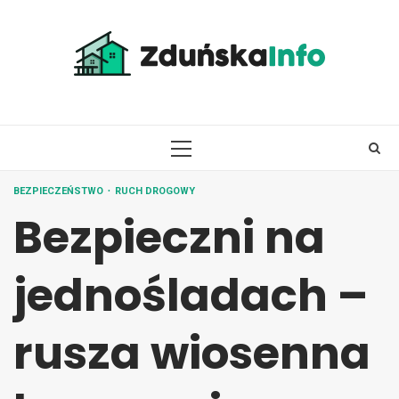
Skip
to
content
PRIMARY
MENU
BEZPIECZEŃSTWO
RUCH DROGOWY
Bezpieczni na
jednośladach –
rusza wiosenna