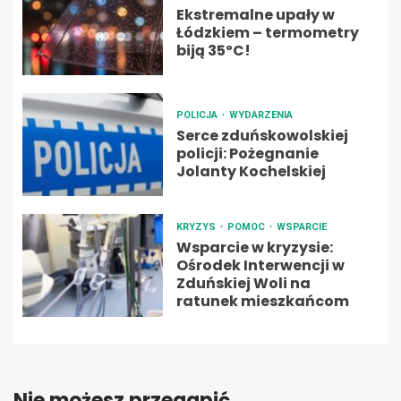
Ekstremalne upały w
Łódzkiem – termometry
biją 35ºC!
POLICJA
WYDARZENIA
Serce zduńskowolskiej
policji: Pożegnanie
Jolanty Kochelskiej
KRYZYS
POMOC
WSPARCIE
Wsparcie w kryzysie:
Ośrodek Interwencji w
Zduńskiej Woli na
ratunek mieszkańcom
Nie możesz przegapić