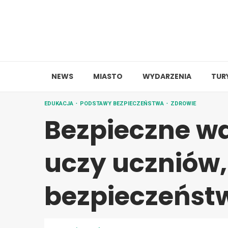
Skip
to
content
NEWS
MIASTO
WYDARZENIA
TUR
EDUKACJA
PODSTAWY BEZPIECZEŃSTWA
ZDROWIE
Bezpieczne wa
uczy uczniów,
bezpieczeńst