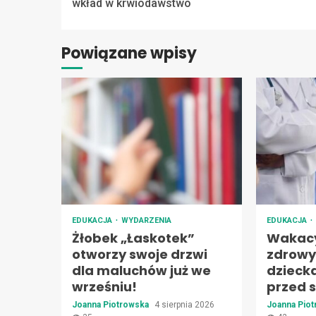
Reading
wkład w krwiodawstwo
Powiązane wpisy
EDUKACJA
WYDARZENIA
EDUKACJA
Żłobek „Łaskotek”
Wakacy
otworzy swoje drzwi
zdrowy
dla maluchów już we
dzieck
wrześniu!
przed s
Joanna Piotrowska
4 sierpnia 2026
Joanna Pio