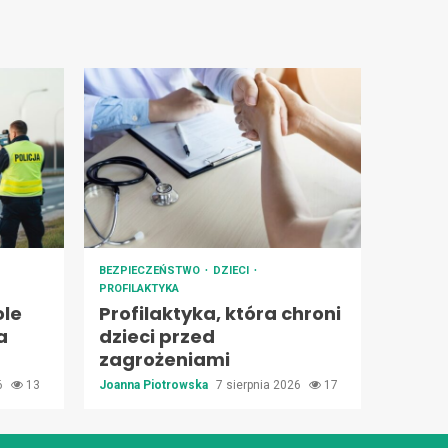
BEZPIECZEŃSTWO
DZIECI
PROFILAKTYKA
ole
Profilaktyka, która chroni
a
dzieci przed
zagrożeniami
26
13
Joanna Piotrowska
7 sierpnia 2026
17