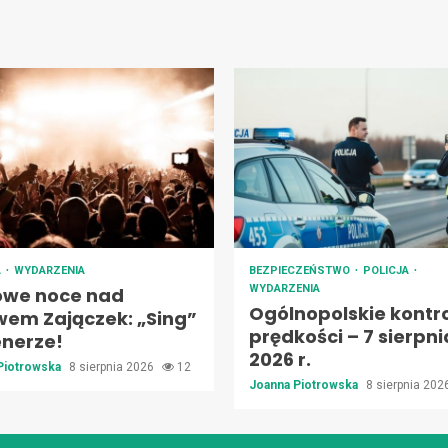
A
WYDARZENIA
BEZPIECZEŃSTWO
POLICJA
WYDARZENIA
owe noce nad
Ogólnopolskie kontr
wem Zajączek: „Sing”
prędkości – 7 sierpni
enerze!
2026 r.
Piotrowska
8 sierpnia 2026
12
Joanna Piotrowska
8 sierpnia 20