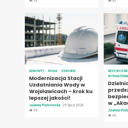
35
42
REMONTY
WODA
ZDROWIE
BEZPIECZE
WYDARZENI
Modernizacja Stacji
Dzielni
Uzdatniania Wody w
przeds
Wojsławicach – krok ku
bezpie
lepszej jakości!
w „Aka
Joanna Piotrowska
29 lipca 2026
39
Joanna Pio
60