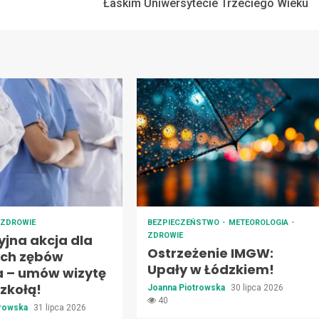
Łaskim Uniwersytecie Trzeciego Wieku
ZDROWIE
BEZPIECZEŃSTWO
METEOROLOGIA
ZDROWIE
jna akcja dla
Ostrzeżenie IMGW:
ch zębów
Upały w Łódzkiem!
a – umów wizytę
zkołą!
Joanna Piotrowska
30 lipca 2026
40
trowska
31 lipca 2026