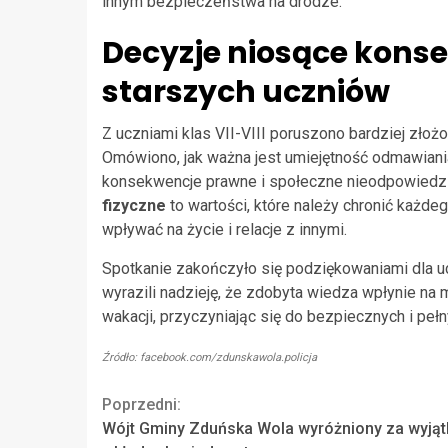
innym bezpieczeństwa na drodze.
Decyzje niosące kons
starszych uczniów
Z uczniami klas VII-VIII poruszono bardziej złoż
Omówiono, jak ważna jest umiejętność odmawiani
konsekwencje prawne i społeczne nieodpowiedzi
fizyczne
to wartości, które należy chronić każde
wpływać na życie i relacje z innymi.
Spotkanie zakończyło się podziękowaniami dla u
wyrazili nadzieję, że zdobyta wiedza wpłynie 
wakacji, przyczyniając się do bezpiecznych i pełn
Źródło: facebook.com/zdunskawola.policja
Continue
Poprzedni:
Wójt Gminy Zduńska Wola wyróżniony za wyją