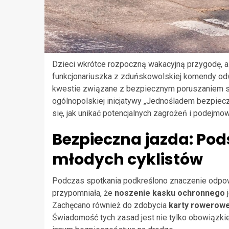
Dzieci wkrótce rozpoczną wakacyjną przygodę, a
funkcjonariuszka z zduńskowolskiej komendy od
kwestie związane z bezpiecznym poruszaniem się
ogólnopolskiej inicjatywy „Jednośladem bezpieczn
się, jak unikać potencjalnych zagrożeń i podejm
Bezpieczna jazda: Po
młodych cyklistów
Podczas spotkania podkreślono znaczenie odpowie
przypomniała, że
noszenie kasku ochronnego
j
Zachęcano również do zdobycia
karty rowerowe
Świadomość tych zasad jest nie tylko obowiązk