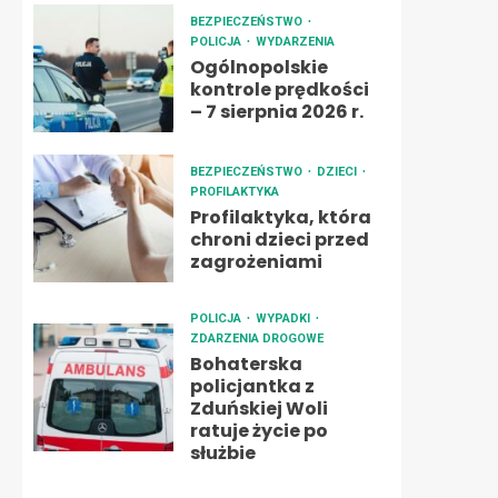
BEZPIECZEŃSTWO
POLICJA
WYDARZENIA
Ogólnopolskie
kontrole prędkości
– 7 sierpnia 2026 r.
BEZPIECZEŃSTWO
DZIECI
PROFILAKTYKA
Profilaktyka, która
chroni dzieci przed
zagrożeniami
POLICJA
WYPADKI
ZDARZENIA DROGOWE
Bohaterska
policjantka z
Zduńskiej Woli
ratuje życie po
służbie