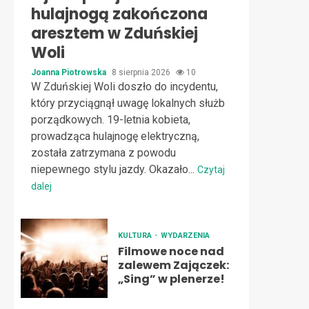
hulajnogą zakończona
aresztem w Zduńskiej
Woli
Joanna Piotrowska
8 sierpnia 2026
10
W Zduńskiej Woli doszło do incydentu,
który przyciągnął uwagę lokalnych służb
porządkowych. 19-letnia kobieta,
prowadząca hulajnogę elektryczną,
została zatrzymana z powodu
niepewnego stylu jazdy. Okazało...
Czytaj
dalej
KULTURA
WYDARZENIA
Filmowe noce nad
zalewem Zajączek:
„Sing” w plenerze!