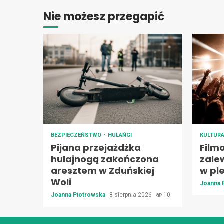
Nie możesz przegapić
BEZPIECZEŃSTWO
HULAŃGI
KULTUR
Pijana przejażdżka
Film
hulajnogą zakończona
zale
aresztem w Zduńskiej
w pl
Woli
Joanna 
Joanna Piotrowska
8 sierpnia 2026
10