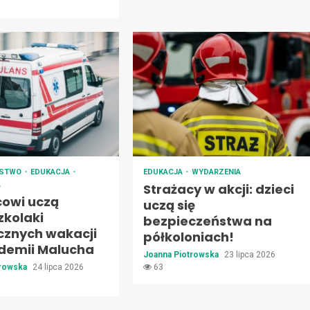
ŃSTWO
EDUKACJA
EDUKACJA
WYDARZENIA
A
Strażacy w akcji: dzieci
cowi uczą
uczą się
zkolaki
bezpieczeństwa na
cznych wakacji
półkoloniach!
demii Malucha
Joanna Piotrowska
23 lipca 2026
trowska
24 lipca 2026
63