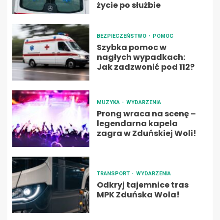
życie po służbie
BEZPIECZEŃSTWO
POMOC
Szybka pomoc w
nagłych wypadkach:
Jak zadzwonić pod 112?
MUZYKA
WYDARZENIA
Prong wraca na scenę –
legendarna kapela
zagra w Zduńskiej Woli!
TRANSPORT
WYDARZENIA
Odkryj tajemnice tras
MPK Zduńska Wola!