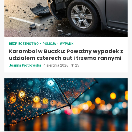
BEZPIECZEŃSTWO
POLICJA
WYPADKI
Karambol w Buczku: Poważny wypadek z
udziałem czterech aut i trzema rannymi
Joanna Piotrowska
4 sierpnia 2026
25