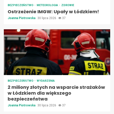
BEZPIECZEŃSTWO
METEOROLOGIA
ZDROWIE
Ostrzeżenie IMGW: Upały w Łódzkiem!
Joanna Piotrowska
30 lipca 2026
37
BEZPIECZEŃSTWO
WYDARZENIA
2 miliony złotych na wsparcie strażaków
w Łódzkiem dla większego
bezpieczeństwa
Joanna Piotrowska
30 lipca 2026
37