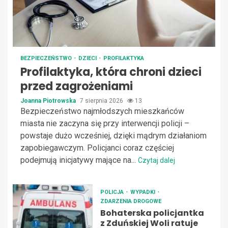
BEZPIECZEŃSTWO
DZIECI
PROFILAKTYKA
Profilaktyka, która chroni dzieci
przed zagrożeniami
Joanna Piotrowska
7 sierpnia 2026
13
Bezpieczeństwo najmłodszych mieszkańców
miasta nie zaczyna się przy interwencji policji –
powstaje dużo wcześniej, dzięki mądrym działaniom
zapobiegawczym. Policjanci coraz częściej
podejmują inicjatywy mające na...
Czytaj dalej
POLICJA
WYPADKI
ZDARZENIA DROGOWE
Bohaterska policjantka
z Zduńskiej Woli ratuje