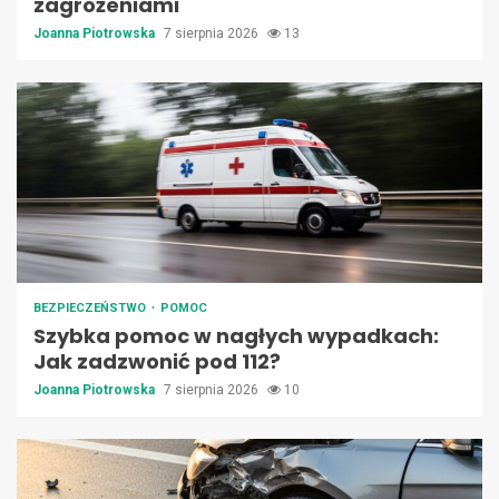
zagrożeniami
Joanna Piotrowska
7 sierpnia 2026
13
BEZPIECZEŃSTWO
POMOC
Szybka pomoc w nagłych wypadkach:
Jak zadzwonić pod 112?
Joanna Piotrowska
7 sierpnia 2026
10