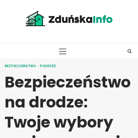
Skip
to
content
PRIMARY
MENU
BEZPIECZEŃSTWO
PODRÓŻE
Bezpieczeństwo
na drodze:
Twoje wybory