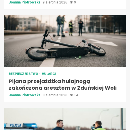
Joanna Piotrowska
9 sierpnia 2026
9
BEZPIECZEŃSTWO
HULAŃGI
Pijana przejażdżka hulajnogą
zakończona aresztem w Zduńskiej Woli
Joanna Piotrowska
8 sierpnia 2026
14