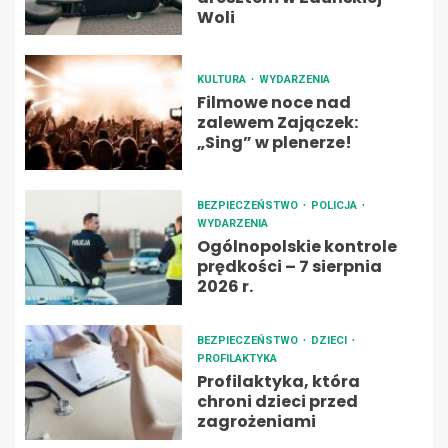
Woli
KULTURA
WYDARZENIA
Filmowe noce nad
zalewem Zajączek:
„Sing” w plenerze!
BEZPIECZEŃSTWO
POLICJA
WYDARZENIA
Ogólnopolskie kontrole
prędkości – 7 sierpnia
2026 r.
BEZPIECZEŃSTWO
DZIECI
PROFILAKTYKA
Profilaktyka, która
chroni dzieci przed
zagrożeniami