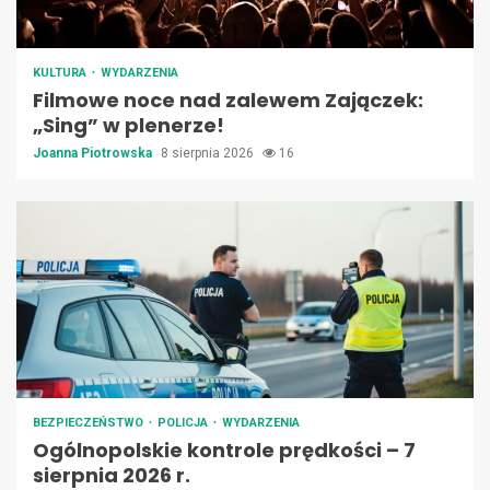
KULTURA
WYDARZENIA
Filmowe noce nad zalewem Zajączek:
„Sing” w plenerze!
Joanna Piotrowska
8 sierpnia 2026
16
BEZPIECZEŃSTWO
POLICJA
WYDARZENIA
Ogólnopolskie kontrole prędkości – 7
sierpnia 2026 r.