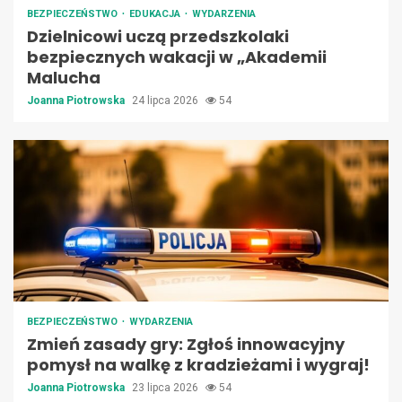
BEZPIECZEŃSTWO
EDUKACJA
WYDARZENIA
Dzielnicowi uczą przedszkolaki
bezpiecznych wakacji w „Akademii
Malucha
Joanna Piotrowska
24 lipca 2026
54
BEZPIECZEŃSTWO
WYDARZENIA
Zmień zasady gry: Zgłoś innowacyjny
pomysł na walkę z kradzieżami i wygraj!
Joanna Piotrowska
23 lipca 2026
54