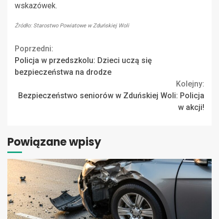
wskazówek.
Źródło: Starostwo Powiatowe w Zduńskiej Woli
Continue
Poprzedni:
Policja w przedszkolu: Dzieci uczą się
Reading
bezpieczeństwa na drodze
Kolejny:
Bezpieczeństwo seniorów w Zduńskiej Woli: Policja
w akcji!
Powiązane wpisy