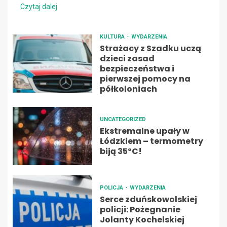
Czytaj dalej
KULTURA
WYDARZENIA
Strażacy z Szadku uczą
dzieci zasad
bezpieczeństwa i
pierwszej pomocy na
półkoloniach
UNCATEGORIZED
Ekstremalne upały w
Łódzkiem – termometry
biją 35ºC!
POLICJA
WYDARZENIA
Serce zduńskowolskiej
policji: Pożegnanie
Jolanty Kochelskiej