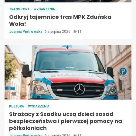
TRANSPORT
WYDARZENIA
Odkryj tajemnice tras MPK Zduńska
Wola!
Joanna Piotrowska
6 sierpnia 2026
11
KULTURA
WYDARZENIA
Strażacy z Szadku uczą dzieci zasad
bezpieczeństwa i pierwszej pomocy na
półkoloniach
Joanna Piotrowska
6 sierpnia 2026
11