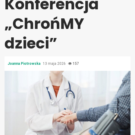
Konferencja
„ChrońMY
dzieci”
Joanna Piotrowska
13 maja 2026
157