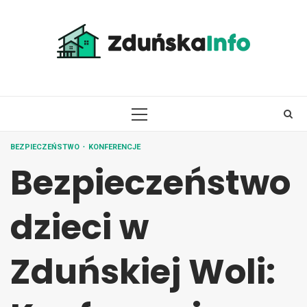
Skip
to
content
PRIMARY
MENU
BEZPIECZEŃSTWO
KONFERENCJE
Bezpieczeństwo
dzieci w
Zduńskiej Woli: