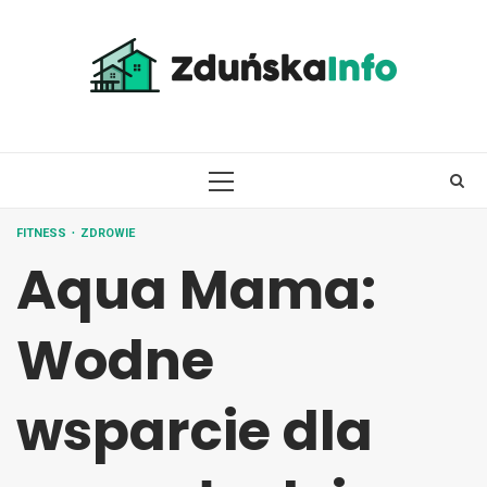
Skip
to
content
PRIMARY
MENU
FITNESS
ZDROWIE
Aqua Mama:
Wodne
wsparcie dla