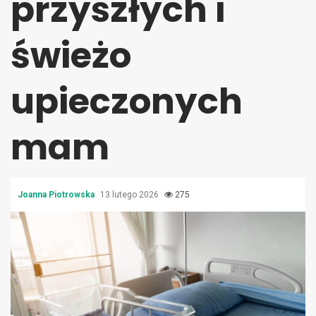
przyszłych i
świeżo
upieczonych
mam
Joanna Piotrowska
13 lutego 2026
275