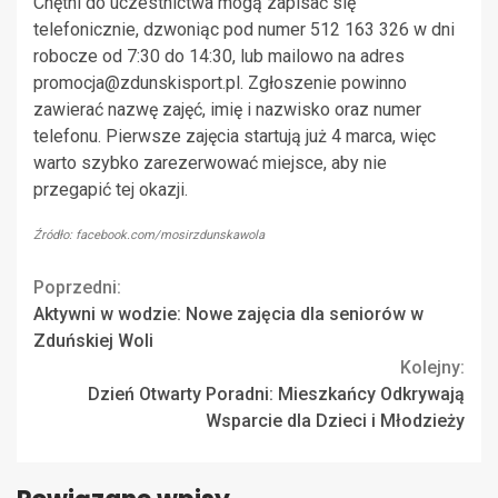
Chętni do uczestnictwa mogą zapisać się
telefonicznie, dzwoniąc pod numer 512 163 326 w dni
robocze od 7:30 do 14:30, lub mailowo na adres
promocja@zdunskisport.pl
. Zgłoszenie powinno
zawierać nazwę zajęć, imię i nazwisko oraz numer
telefonu. Pierwsze zajęcia startują już 4 marca, więc
warto szybko zarezerwować miejsce, aby nie
przegapić tej okazji.
Źródło: facebook.com/mosirzdunskawola
Continue
Poprzedni:
Aktywni w wodzie: Nowe zajęcia dla seniorów w
Reading
Zduńskiej Woli
Kolejny:
Dzień Otwarty Poradni: Mieszkańcy Odkrywają
Wsparcie dla Dzieci i Młodzieży