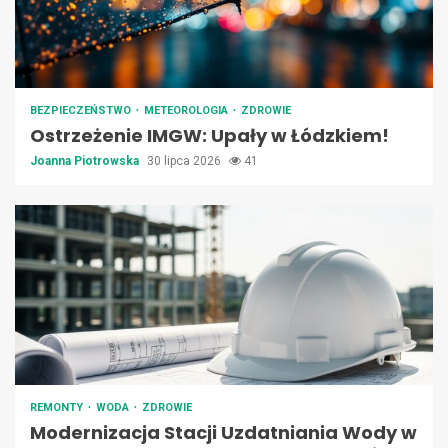
BEZPIECZEŃSTWO
METEOROLOGIA
ZDROWIE
Ostrzeżenie IMGW: Upały w Łódzkiem!
Joanna Piotrowska
30 lipca 2026
41
REMONTY
WODA
ZDROWIE
Modernizacja Stacji Uzdatniania Wody w