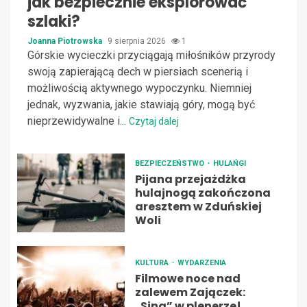
jak bezpiecznie eksplorować
szlaki?
Joanna Piotrowska
9 sierpnia 2026
1
Górskie wycieczki przyciągają miłośników przyrody
swoją zapierającą dech w piersiach scenerią i
możliwością aktywnego wypoczynku. Niemniej
jednak, wyzwania, jakie stawiają góry, mogą być
nieprzewidywalne i...
Czytaj dalej
BEZPIECZEŃSTWO
HULAŃGI
Pijana przejażdżka
hulajnogą zakończona
aresztem w Zduńskiej
Woli
KULTURA
WYDARZENIA
Filmowe noce nad
zalewem Zajączek:
„Sing” w plenerze!