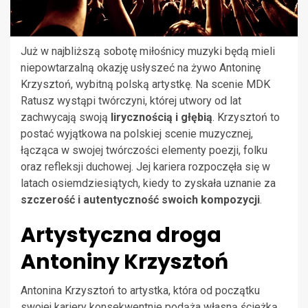
Już w najbliższą sobotę miłośnicy muzyki będą mieli
niepowtarzalną okazję usłyszeć na żywo Antoninę
Krzysztoń, wybitną polską artystkę. Na scenie MDK
Ratusz wystąpi twórczyni, której utwory od lat
zachwycają swoją
lirycznością i głębią
. Krzysztoń to
postać wyjątkowa na polskiej scenie muzycznej,
łącząca w swojej twórczości elementy poezji, folku
oraz refleksji duchowej. Jej kariera rozpoczęła się w
latach osiemdziesiątych, kiedy to zyskała uznanie za
szczerość i autentyczność swoich kompozycji
.
Artystyczna droga
Antoniny Krzysztoń
Antonina Krzysztoń to artystka, która od początku
swojej kariery konsekwentnie podąża własną ścieżką.