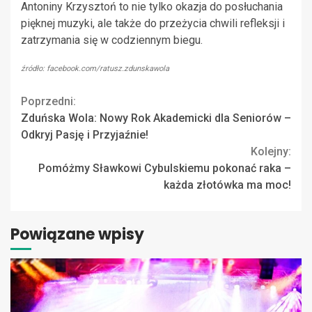
Antoniny Krzysztoń to nie tylko okazja do posłuchania
pięknej muzyki, ale także do przeżycia chwili refleksji i
zatrzymania się w codziennym biegu.
źródło: facebook.com/ratusz.zdunskawola
Continue
Poprzedni:
Zduńska Wola: Nowy Rok Akademicki dla Seniorów –
Reading
Odkryj Pasję i Przyjaźnie!
Kolejny:
Pomóżmy Sławkowi Cybulskiemu pokonać raka –
każda złotówka ma moc!
Powiązane wpisy