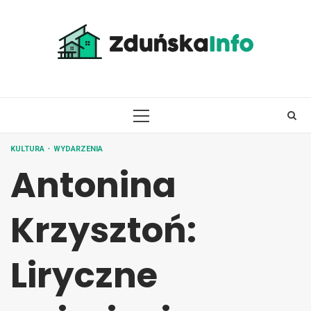
Skip
to
content
PRIMARY
MENU
KULTURA
WYDARZENIA
Antonina
Krzysztoń:
Liryczne