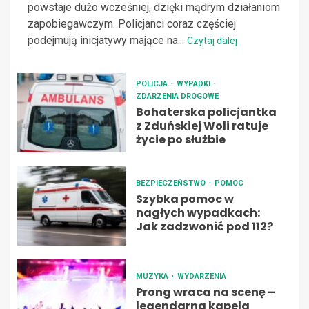
powstaje dużo wcześniej, dzięki mądrym działaniom
zapobiegawczym. Policjanci coraz częściej
podejmują inicjatywy mające na...
Czytaj dalej
POLICJA
WYPADKI
ZDARZENIA DROGOWE
Bohaterska policjantka
z Zduńskiej Woli ratuje
życie po służbie
BEZPIECZEŃSTWO
POMOC
Szybka pomoc w
nagłych wypadkach:
Jak zadzwonić pod 112?
MUZYKA
WYDARZENIA
Prong wraca na scenę –
legendarna kapela