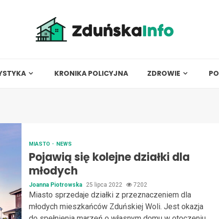
YSTYKA
KRONIKA POLICYJNA
ZDROWIE
PO
MIASTO
NEWS
Pojawią się kolejne działki dla
młodych
Joanna Piotrowska
25 lipca 2022
7202
Miasto sprzedaje działki z przeznaczeniem dla
młodych mieszkańców Zduńskiej Woli. Jest okazja
do spełnienia marzeń o własnym domu w otoczeniu