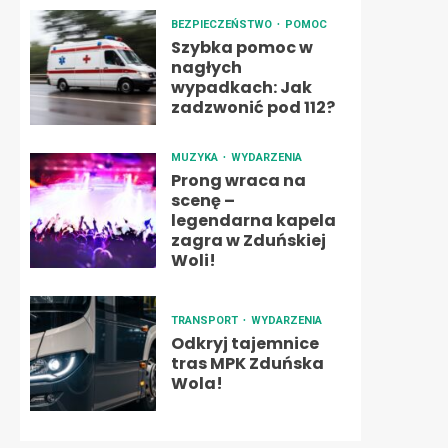
BEZPIECZEŃSTWO
POMOC
Szybka pomoc w
nagłych
wypadkach: Jak
zadzwonić pod 112?
MUZYKA
WYDARZENIA
Prong wraca na
scenę –
legendarna kapela
zagra w Zduńskiej
Woli!
TRANSPORT
WYDARZENIA
Odkryj tajemnice
tras MPK Zduńska
Wola!