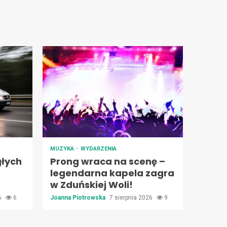
MUZYKA
WYDARZENIA
łych
Prong wraca na scenę –
legendarna kapela zagra
w Zduńskiej Woli!
26
6
Joanna Piotrowska
7 sierpnia 2026
9