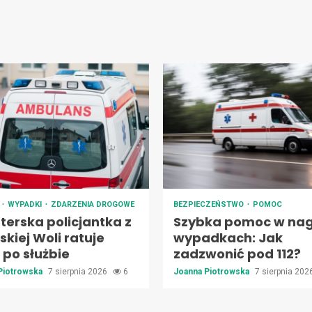
A
WYPADKI
ZDARZENIA DROGOWE
BEZPIECZEŃSTWO
POMOC
terska policjantka z
Szybka pomoc w nag
kiej Woli ratuje
wypadkach: Jak
 po służbie
zadzwonić pod 112?
Piotrowska
7 sierpnia 2026
6
Joanna Piotrowska
7 sierpnia 20