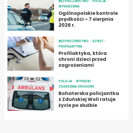
BEZPIECZEŃSTWO
POLICJA
WYDARZENIA
Ogólnopolskie kontrole
prędkości – 7 sierpnia
2026 r.
BEZPIECZEŃSTWO
DZIECI
PROFILAKTYKA
Profilaktyka, która
chroni dzieci przed
zagrożeniami
POLICJA
WYPADKI
ZDARZENIA DROGOWE
Bohaterska policjantka
z Zduńskiej Woli ratuje
życie po służbie