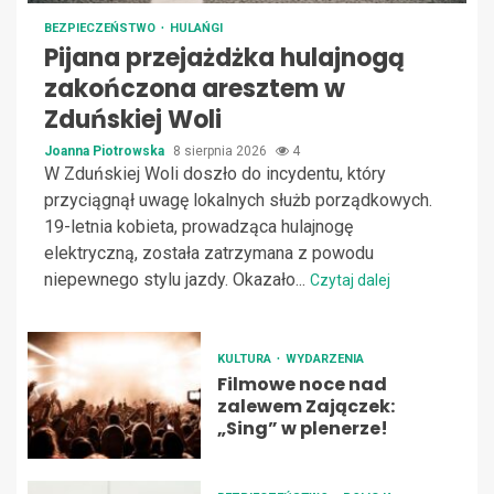
BEZPIECZEŃSTWO
HULAŃGI
Pijana przejażdżka hulajnogą
zakończona aresztem w
Zduńskiej Woli
Joanna Piotrowska
8 sierpnia 2026
4
W Zduńskiej Woli doszło do incydentu, który
przyciągnął uwagę lokalnych służb porządkowych.
19-letnia kobieta, prowadząca hulajnogę
elektryczną, została zatrzymana z powodu
niepewnego stylu jazdy. Okazało...
Czytaj dalej
KULTURA
WYDARZENIA
Filmowe noce nad
zalewem Zajączek:
„Sing” w plenerze!