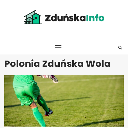
Skip
to
content
PRIMARY
MENU
Polonia Zduńska Wola