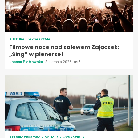
KULTURA
WYDARZENIA
Filmowe noce nad zalewem Zajączek:
„Sing” w plenerze!
Joanna Piotrowska
8 sierpnia 2026
5
BEZPIECZEŃSTWO
POLICJA
WYDARZENIA