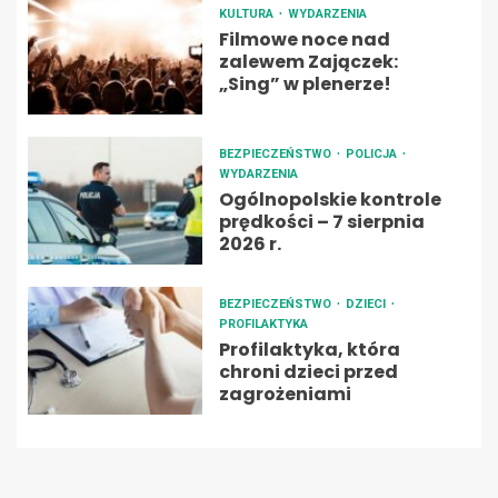
KULTURA
WYDARZENIA
Filmowe noce nad
zalewem Zajączek:
„Sing” w plenerze!
BEZPIECZEŃSTWO
POLICJA
WYDARZENIA
Ogólnopolskie kontrole
prędkości – 7 sierpnia
2026 r.
BEZPIECZEŃSTWO
DZIECI
PROFILAKTYKA
Profilaktyka, która
chroni dzieci przed
zagrożeniami