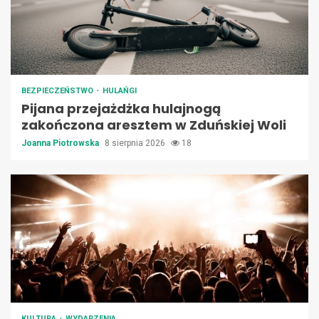
BEZPIECZEŃSTWO
HULAŃGI
Pijana przejażdżka hulajnogą
zakończona aresztem w Zduńskiej Woli
Joanna Piotrowska
8 sierpnia 2026
18
KULTURA
WYDARZENIA