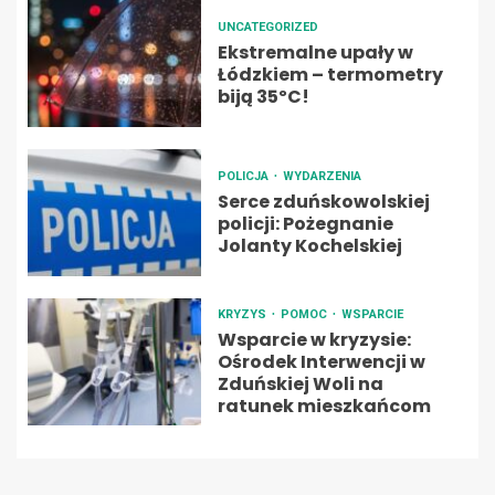
UNCATEGORIZED
Ekstremalne upały w
Łódzkiem – termometry
biją 35ºC!
POLICJA
WYDARZENIA
Serce zduńskowolskiej
policji: Pożegnanie
Jolanty Kochelskiej
KRYZYS
POMOC
WSPARCIE
Wsparcie w kryzysie:
Ośrodek Interwencji w
Zduńskiej Woli na
ratunek mieszkańcom