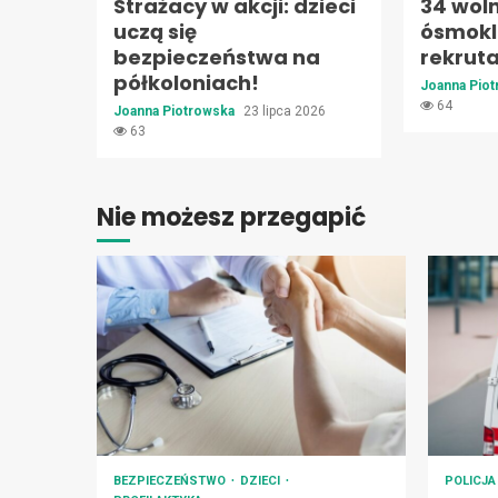
Strażacy w akcji: dzieci
34 woln
uczą się
ósmokl
bezpieczeństwa na
rekruta
półkoloniach!
Joanna Pio
64
Joanna Piotrowska
23 lipca 2026
63
Nie możesz przegapić
BEZPIECZEŃSTWO
DZIECI
POLICJ