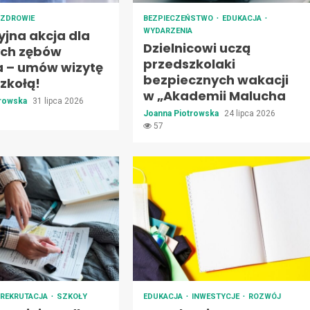
ZDROWIE
BEZPIECZEŃSTWO
EDUKACJA
WYDARZENIA
jna akcja dla
Dzielnicowi uczą
ch zębów
przedszkolaki
a – umów wizytę
bezpiecznych wakacji
zkołą!
w „Akademii Malucha
trowska
31 lipca 2026
Joanna Piotrowska
24 lipca 2026
57
REKRUTACJA
SZKOŁY
EDUKACJA
INWESTYCJE
ROZWÓJ