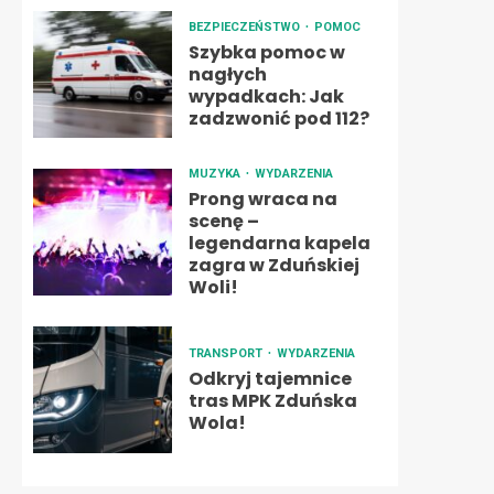
BEZPIECZEŃSTWO
POMOC
Szybka pomoc w
nagłych
wypadkach: Jak
zadzwonić pod 112?
MUZYKA
WYDARZENIA
Prong wraca na
scenę –
legendarna kapela
zagra w Zduńskiej
Woli!
TRANSPORT
WYDARZENIA
Odkryj tajemnice
tras MPK Zduńska
Wola!