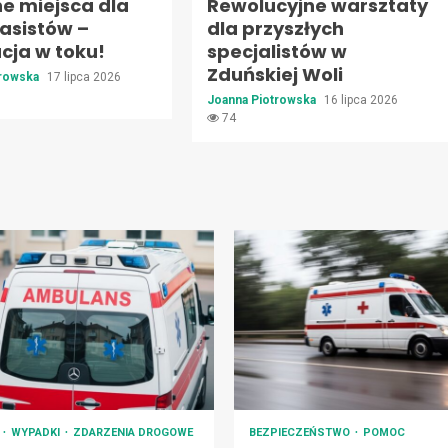
e miejsca dla
Rewolucyjne warsztaty
asistów –
dla przyszłych
cja w toku!
specjalistów w
Zduńskiej Woli
trowska
17 lipca 2026
Joanna Piotrowska
16 lipca 2026
74
A
WYPADKI
ZDARZENIA DROGOWE
BEZPIECZEŃSTWO
POMOC