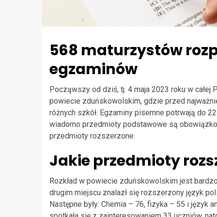
568 maturzystów rozp
egzaminów
Począwszy od dziś, tj. 4 maja 2023 roku w całej 
powiecie zduńskowolskim, gdzie przed najważn
różnych szkół. Egzaminy pisemne potrwają do 22 
wiadomo przedmioty podstawowe są obowiązkow
przedmioty rozszerzone.
Jakie przedmioty rozs
Rozkład w powiecie zduńskowolskim jest bardzo 
drugim miejscu znalazł się rozszerzony język pol
Następne były: Chemia – 76, fizyka – 55 i język
spotkała się z zainteresowaniem 33 uczniów, nat