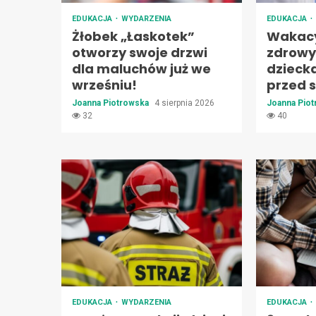
EDUKACJA
WYDARZENIA
EDUKACJA
Żłobek „Łaskotek”
Wakacy
otworzy swoje drzwi
zdrowy
dla maluchów już we
dzieck
wrześniu!
przed s
Joanna Piotrowska
4 sierpnia 2026
Joanna Pio
32
40
EDUKACJA
WYDARZENIA
EDUKACJA