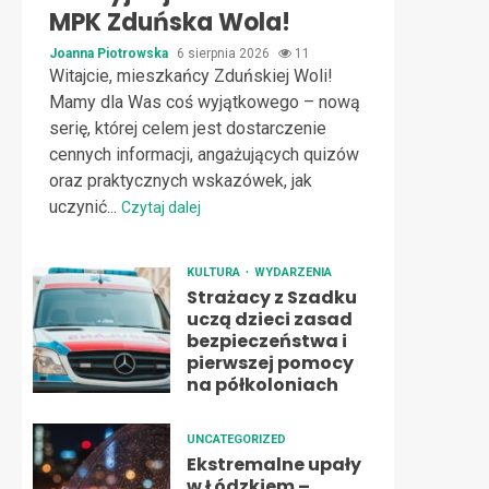
MPK Zduńska Wola!
Joanna Piotrowska
6 sierpnia 2026
11
Witajcie, mieszkańcy Zduńskiej Woli!
Mamy dla Was coś wyjątkowego – nową
serię, której celem jest dostarczenie
cennych informacji, angażujących quizów
oraz praktycznych wskazówek, jak
uczynić...
Czytaj dalej
KULTURA
WYDARZENIA
Strażacy z Szadku
uczą dzieci zasad
bezpieczeństwa i
pierwszej pomocy
na półkoloniach
UNCATEGORIZED
Ekstremalne upały
w Łódzkiem –