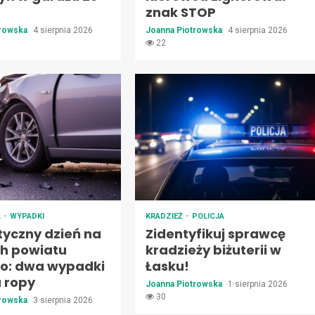
znak STOP
trowska
4 sierpnia 2026
Joanna Piotrowska
4 sierpnia 2026
22
A
WYPADKI
KRADZIEŻ
POLICJA
yczny dzień na
Zidentyfikuj sprawcę
h powiatu
kradzieży biżuterii w
go: dwa wypadki
Łasku!
a ropy
Joanna Piotrowska
1 sierpnia 2026
30
trowska
3 sierpnia 2026