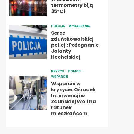
termometry biją
35ºC!
POLICJA
WYDARZENIA
Serce
zduńskowolskiej
policji: Pożegnanie
Jolanty
Kochelskiej
KRYZYS
POMOC
WSPARCIE
Wsparcie w
kryzysie: Ośrodek
Interwencji w
Zduńskiej Woli na
ratunek
mieszkańcom