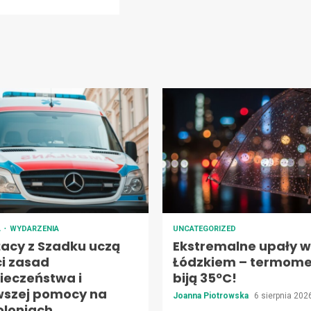
A
WYDARZENIA
UNCATEGORIZED
żacy z Szadku uczą
Ekstremalne upały w
ci zasad
Łódzkiem – termome
ieczeństwa i
biją 35ºC!
wszej pomocy na
Joanna Piotrowska
6 sierpnia 20
oloniach