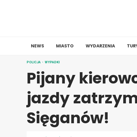
Skip
to
content
NEWS
MIASTO
WYDARZENIA
TUR
POLICJA
WYPADKI
Pijany kierow
jazdy zatrzy
Sięganów!