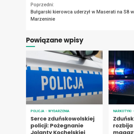
Continue
Poprzedni:
Bułgarski kierowca uderzył w Maserati na S8 w
Reading
Marzeninie
Powiązane wpisy
POLICJA
WYDARZENIA
NARKOTYKI
Serce zduńskowolskiej
Zduńska
policji: Pożegnanie
rozbij
Jolanty Kochelskiej
magazy