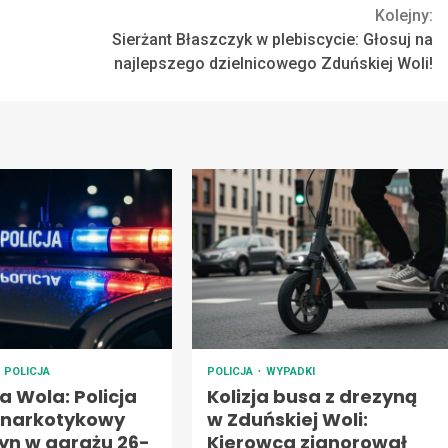
Kolejny:
Sierżant Błaszczyk w plebiscycie: Głosuj na
najlepszego dzielnicowego Zduńskiej Woli!
POLICJA
POLICJA
WYPADKI
 Wola: Policja
Kolizja busa z drezyną
a narkotykowy
w Zduńskiej Woli:
n w garażu 26-
Kierowca zignorował