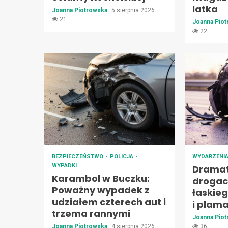
latka
Joanna Piotrowska
5 sierpnia 2026
21
Joanna Pio
22
BEZPIECZEŃSTWO
POLICJA
WYDARZENI
WYPADKI
Dramat
Karambol w Buczku:
drogac
Poważny wypadek z
łaskie
udziałem czterech aut i
i plam
trzema rannymi
Joanna Pio
Joanna Piotrowska
4 sierpnia 2026
36