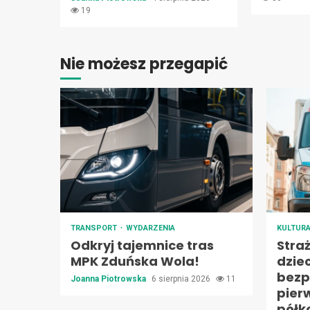
19
Nie możesz przegapić
TRANSPORT
WYDARZENIA
KULTUR
Odkryj tajemnice tras
Stra
MPK Zduńska Wola!
dzie
bezp
Joanna Piotrowska
6 sierpnia 2026
11
pier
półk