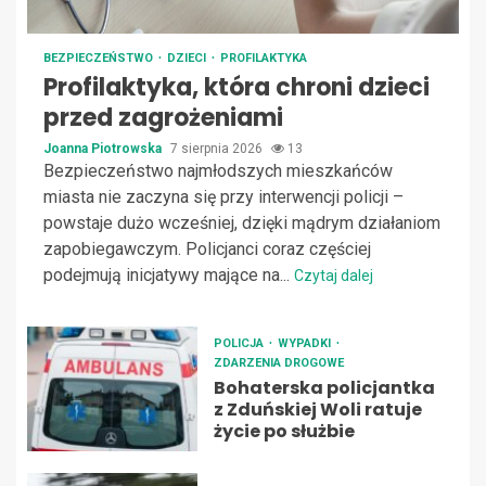
BEZPIECZEŃSTWO
DZIECI
PROFILAKTYKA
Profilaktyka, która chroni dzieci
przed zagrożeniami
Joanna Piotrowska
7 sierpnia 2026
13
Bezpieczeństwo najmłodszych mieszkańców
miasta nie zaczyna się przy interwencji policji –
powstaje dużo wcześniej, dzięki mądrym działaniom
zapobiegawczym. Policjanci coraz częściej
podejmują inicjatywy mające na...
Czytaj dalej
POLICJA
WYPADKI
ZDARZENIA DROGOWE
Bohaterska policjantka
z Zduńskiej Woli ratuje
życie po służbie