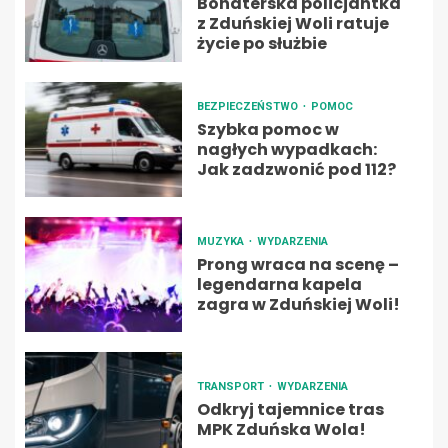
Bohaterska policjantka
z Zduńskiej Woli ratuje
życie po służbie
BEZPIECZEŃSTWO
POMOC
Szybka pomoc w
nagłych wypadkach:
Jak zadzwonić pod 112?
MUZYKA
WYDARZENIA
Prong wraca na scenę –
legendarna kapela
zagra w Zduńskiej Woli!
TRANSPORT
WYDARZENIA
Odkryj tajemnice tras
MPK Zduńska Wola!