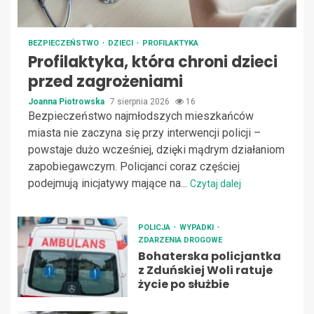
BEZPIECZEŃSTWO
DZIECI
PROFILAKTYKA
Profilaktyka, która chroni dzieci
przed zagrożeniami
Joanna Piotrowska
7 sierpnia 2026
16
Bezpieczeństwo najmłodszych mieszkańców
miasta nie zaczyna się przy interwencji policji –
powstaje dużo wcześniej, dzięki mądrym działaniom
zapobiegawczym. Policjanci coraz częściej
podejmują inicjatywy mające na...
Czytaj dalej
POLICJA
WYPADKI
ZDARZENIA DROGOWE
Bohaterska policjantka
z Zduńskiej Woli ratuje
życie po służbie