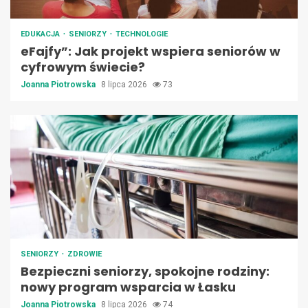
EDUKACJA
SENIORZY
TECHNOLOGIE
eFajfy”: Jak projekt wspiera seniorów w
cyfrowym świecie?
Joanna Piotrowska
8 lipca 2026
73
SENIORZY
ZDROWIE
Bezpieczni seniorzy, spokojne rodziny:
nowy program wsparcia w Łasku
Joanna Piotrowska
8 lipca 2026
74