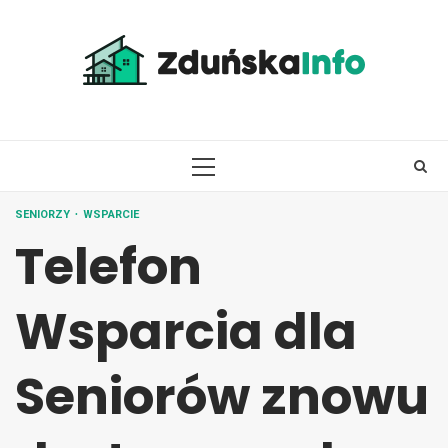
Skip
to
content
PRIMARY
MENU
SENIORZY
WSPARCIE
Telefon
Wsparcia dla
Seniorów znowu