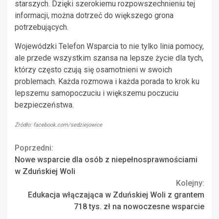
starszych. Dzięki szerokiemu rozpowszechnieniu tej
informacji, można dotrzeć do większego grona
potrzebujących.
Wojewódzki Telefon Wsparcia to nie tylko linia pomocy,
ale przede wszystkim szansa na lepsze życie dla tych,
którzy często czują się osamotnieni w swoich
problemach. Każda rozmowa i każda porada to krok ku
lepszemu samopoczuciu i większemu poczuciu
bezpieczeństwa.
Źródło: facebook.com/sedziejowice
Continue
Poprzedni:
Nowe wsparcie dla osób z niepełnosprawnościami
Reading
w Zduńskiej Woli
Kolejny:
Edukacja włączająca w Zduńskiej Woli z grantem
718 tys. zł na nowoczesne wsparcie