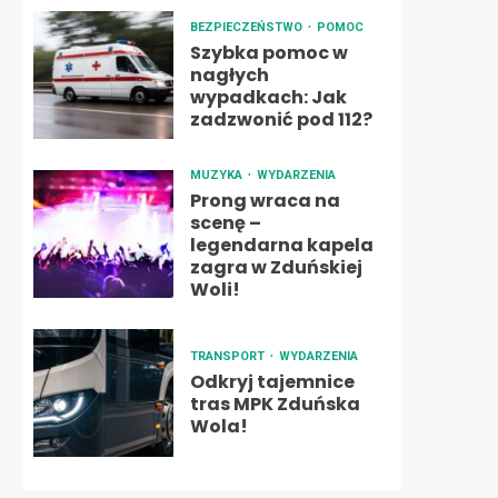
BEZPIECZEŃSTWO
POMOC
Szybka pomoc w
nagłych
wypadkach: Jak
zadzwonić pod 112?
MUZYKA
WYDARZENIA
Prong wraca na
scenę –
legendarna kapela
zagra w Zduńskiej
Woli!
TRANSPORT
WYDARZENIA
Odkryj tajemnice
tras MPK Zduńska
Wola!