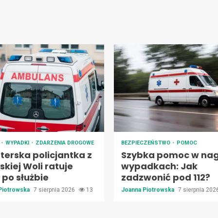
A
WYPADKI
ZDARZENIA DROGOWE
BEZPIECZEŃSTWO
POMOC
terska policjantka z
Szybka pomoc w nag
kiej Woli ratuje
wypadkach: Jak
 po służbie
zadzwonić pod 112?
Piotrowska
7 sierpnia 2026
13
Joanna Piotrowska
7 sierpnia 20