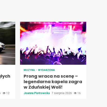
MUZYKA
WYDARZENIA
łych
Prong wraca na scenę –
legendarna kapela zagra
w Zduńskiej Woli!
26
12
Joanna Piotrowska
7 sierpnia 2026
16