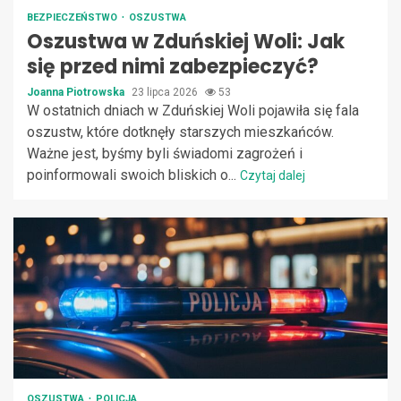
BEZPIECZEŃSTWO
OSZUSTWA
Oszustwa w Zduńskiej Woli: Jak
się przed nimi zabezpieczyć?
Joanna Piotrowska
23 lipca 2026
53
W ostatnich dniach w Zduńskiej Woli pojawiła się fala
oszustw, które dotknęły starszych mieszkańców.
Ważne jest, byśmy byli świadomi zagrożeń i
poinformowali swoich bliskich o...
Czytaj dalej
OSZUSTWA
POLICJA