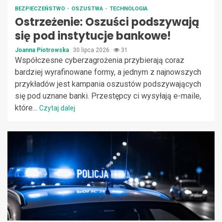
BEZPIECZEŃSTWO
OSZUSTWA
TECHNOLOGIA
Ostrzeżenie: Oszuści podszywają
się pod instytucje bankowe!
Joanna Piotrowska
30 lipca 2026
31
Współczesne cyberzagrożenia przybierają coraz
bardziej wyrafinowane formy, a jednym z najnowszych
przykładów jest kampania oszustów podszywających
się pod uznane banki. Przestępcy ci wysyłają e-maile,
które...
Czytaj dalej