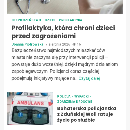
BEZPIECZEŃSTWO
DZIECI
PROFILAKTYKA
Profilaktyka, która chroni dzieci
przed zagrożeniami
Joanna Piotrowska
7 sierpnia 2026
16
Bezpieczeństwo najmłodszych mieszkańców
miasta nie zaczyna się przy interwencji policji –
powstaje dużo wcześniej, dzięki mądrym działaniom
zapobiegawczym. Policjanci coraz częściej
podejmują inicjatywy mające na...
Czytaj dalej
POLICJA
WYPADKI
ZDARZENIA DROGOWE
Bohaterska policjantka
z Zduńskiej Woli ratuje
życie po służbie