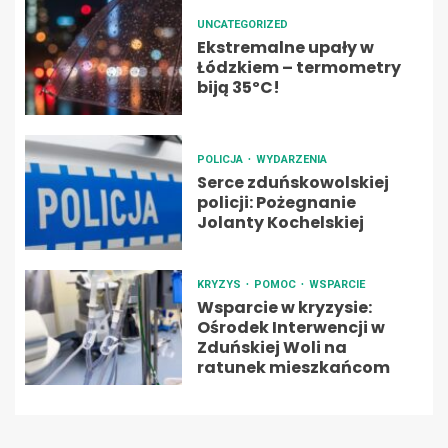
UNCATEGORIZED
Ekstremalne upały w
Łódzkiem – termometry
biją 35ºC!
POLICJA
WYDARZENIA
Serce zduńskowolskiej
policji: Pożegnanie
Jolanty Kochelskiej
KRYZYS
POMOC
WSPARCIE
Wsparcie w kryzysie:
Ośrodek Interwencji w
Zduńskiej Woli na
ratunek mieszkańcom