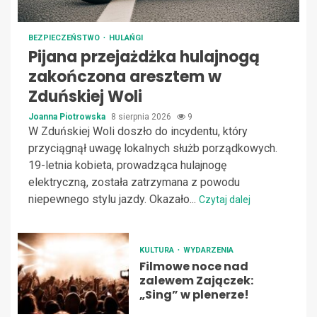
BEZPIECZEŃSTWO
HULAŃGI
Pijana przejażdżka hulajnogą
zakończona aresztem w
Zduńskiej Woli
Joanna Piotrowska
8 sierpnia 2026
9
W Zduńskiej Woli doszło do incydentu, który
przyciągnął uwagę lokalnych służb porządkowych.
19-letnia kobieta, prowadząca hulajnogę
elektryczną, została zatrzymana z powodu
niepewnego stylu jazdy. Okazało...
Czytaj dalej
KULTURA
WYDARZENIA
Filmowe noce nad
zalewem Zajączek:
„Sing” w plenerze!