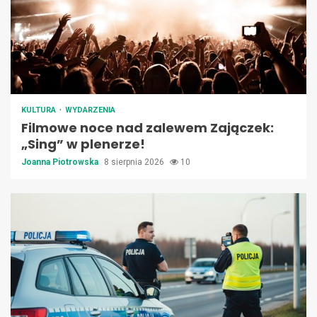
KULTURA
WYDARZENIA
Filmowe noce nad zalewem Zajączek:
„Sing” w plenerze!
Joanna Piotrowska
8 sierpnia 2026
10