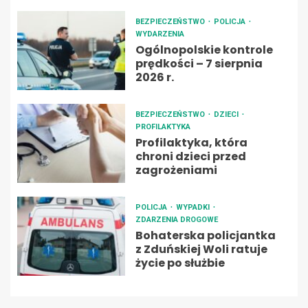
BEZPIECZEŃSTWO
POLICJA
WYDARZENIA
Ogólnopolskie kontrole
prędkości – 7 sierpnia
2026 r.
BEZPIECZEŃSTWO
DZIECI
PROFILAKTYKA
Profilaktyka, która
chroni dzieci przed
zagrożeniami
POLICJA
WYPADKI
ZDARZENIA DROGOWE
Bohaterska policjantka
z Zduńskiej Woli ratuje
życie po służbie