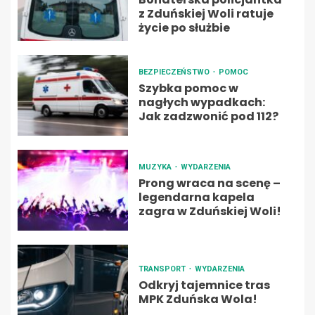
z Zduńskiej Woli ratuje
życie po służbie
BEZPIECZEŃSTWO
POMOC
Szybka pomoc w
nagłych wypadkach:
Jak zadzwonić pod 112?
MUZYKA
WYDARZENIA
Prong wraca na scenę –
legendarna kapela
zagra w Zduńskiej Woli!
TRANSPORT
WYDARZENIA
Odkryj tajemnice tras
MPK Zduńska Wola!