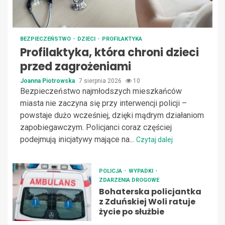
BEZPIECZEŃSTWO
DZIECI
PROFILAKTYKA
Profilaktyka, która chroni dzieci
przed zagrożeniami
Joanna Piotrowska
7 sierpnia 2026
10
Bezpieczeństwo najmłodszych mieszkańców
miasta nie zaczyna się przy interwencji policji –
powstaje dużo wcześniej, dzięki mądrym działaniom
zapobiegawczym. Policjanci coraz częściej
podejmują inicjatywy mające na...
Czytaj dalej
POLICJA
WYPADKI
ZDARZENIA DROGOWE
Bohaterska policjantka
z Zduńskiej Woli ratuje
życie po służbie