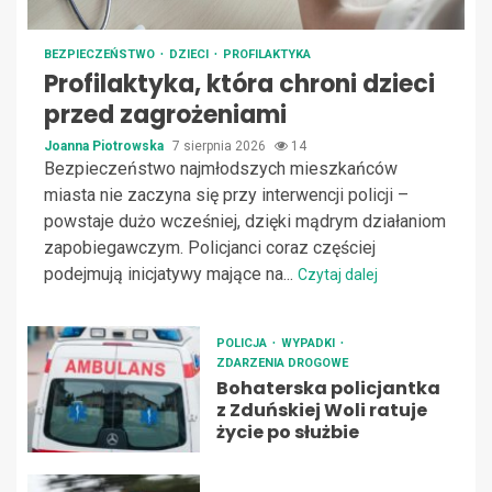
BEZPIECZEŃSTWO
DZIECI
PROFILAKTYKA
Profilaktyka, która chroni dzieci
przed zagrożeniami
Joanna Piotrowska
7 sierpnia 2026
14
Bezpieczeństwo najmłodszych mieszkańców
miasta nie zaczyna się przy interwencji policji –
powstaje dużo wcześniej, dzięki mądrym działaniom
zapobiegawczym. Policjanci coraz częściej
podejmują inicjatywy mające na...
Czytaj dalej
POLICJA
WYPADKI
ZDARZENIA DROGOWE
Bohaterska policjantka
z Zduńskiej Woli ratuje
życie po służbie