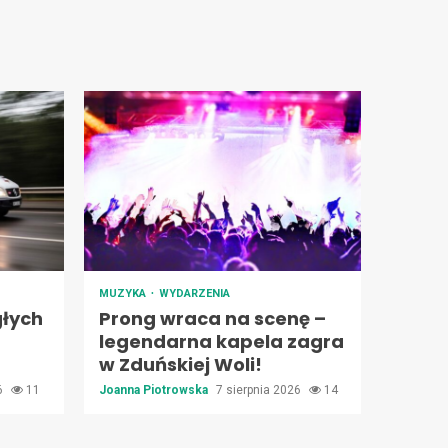
MUZYKA
WYDARZENIA
łych
Prong wraca na scenę –
legendarna kapela zagra
w Zduńskiej Woli!
26
11
Joanna Piotrowska
7 sierpnia 2026
14