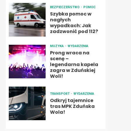
BEZPIECZEŃSTWO
POMOC
Szybka pomoc w
nagłych
wypadkach: Jak
zadzwonić pod 112?
MUZYKA
WYDARZENIA
Prong wraca na
scenę –
legendarna kapela
zagra w Zduńskiej
Woli!
TRANSPORT
WYDARZENIA
Odkryj tajemnice
tras MPK Zduńska
Wola!