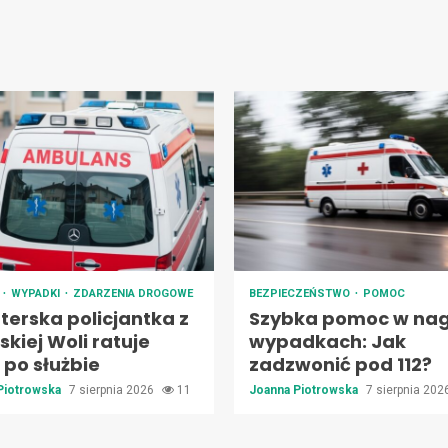
A
WYPADKI
ZDARZENIA DROGOWE
BEZPIECZEŃSTWO
POMOC
terska policjantka z
Szybka pomoc w nag
kiej Woli ratuje
wypadkach: Jak
 po służbie
zadzwonić pod 112?
Piotrowska
7 sierpnia 2026
11
Joanna Piotrowska
7 sierpnia 20