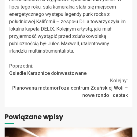
lipcu tego roku, sala kameralna stała się miejscem
energetycznego występu legendy punk rocka z
południowej Kalifornii – zespołu D.I, a towarzyszyła im
lokalna kapela DELIX. Kolejnym artystą, jaki miał
przyjemność wystąpić przed zduńskowolską
publicznością był Jules Maxwell, utalentowany
irlandzki multiinstrumentalista.
Continue
Poprzedni:
Osiedle Karsznice doinwestowane
Reading
Kolejny:
Planowana metamorfoza centrum Zduńskiej Woli –
nowe rondo i deptak
Powiązane wpisy