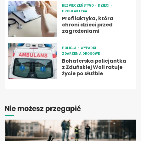
BEZPIECZEŃSTWO
DZIECI
PROFILAKTYKA
Profilaktyka, która
chroni dzieci przed
zagrożeniami
POLICJA
WYPADKI
ZDARZENIA DROGOWE
Bohaterska policjantka
z Zduńskiej Woli ratuje
życie po służbie
Nie możesz przegapić