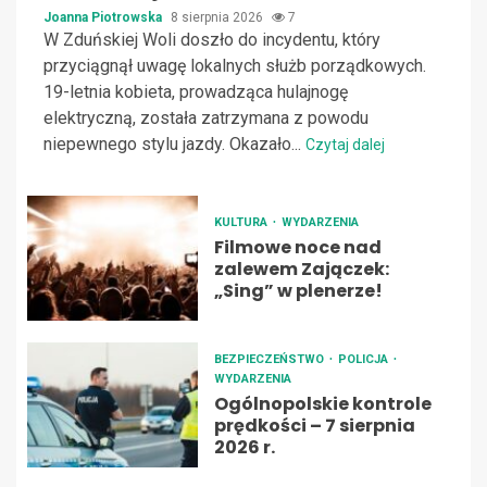
Joanna Piotrowska
8 sierpnia 2026
7
W Zduńskiej Woli doszło do incydentu, który
przyciągnął uwagę lokalnych służb porządkowych.
19-letnia kobieta, prowadząca hulajnogę
elektryczną, została zatrzymana z powodu
niepewnego stylu jazdy. Okazało...
Czytaj dalej
KULTURA
WYDARZENIA
Filmowe noce nad
zalewem Zajączek:
„Sing” w plenerze!
BEZPIECZEŃSTWO
POLICJA
WYDARZENIA
Ogólnopolskie kontrole
prędkości – 7 sierpnia
2026 r.