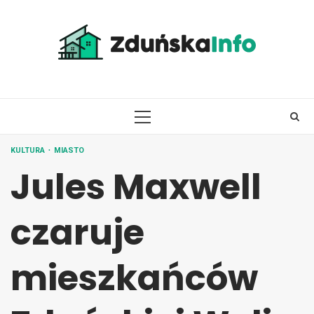
Skip
to
content
PRIMARY
MENU
KULTURA
MIASTO
Jules Maxwell
czaruje
mieszkańców