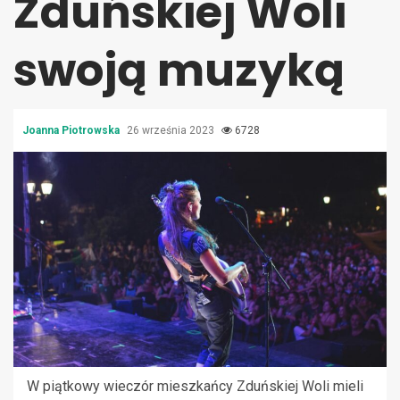
Zduńskiej Woli
swoją muzyką
Joanna Piotrowska
26 września 2023
6728
W piątkowy wieczór mieszkańcy Zduńskiej Woli mieli