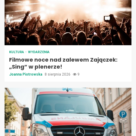
KULTURA
WYDARZENIA
Filmowe noce nad zalewem Zajączek:
„Sing” w plenerze!
Joanna Piotrowska
8 sierpnia 2026
9