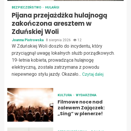
BEZPIECZEŃSTWO
HULAŃGI
Pijana przejażdżka hulajnogą
zakończona aresztem w
Zduńskiej Woli
Joanna Piotrowska
8 sierpnia 2026
12
W Zduńskiej Woli doszło do incydentu, który
przyciągnął uwagę lokalnych służb porządkowych.
19-letnia kobieta, prowadząca hulajnogę
elektryczną, została zatrzymana z powodu
niepewnego stylu jazdy. Okazało...
Czytaj dalej
KULTURA
WYDARZENIA
Filmowe noce nad
zalewem Zajączek:
„Sing” w plenerze!