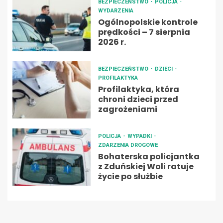
BEZPIECZEŃSTWO
POLICJA
WYDARZENIA
Ogólnopolskie kontrole
prędkości – 7 sierpnia
2026 r.
BEZPIECZEŃSTWO
DZIECI
PROFILAKTYKA
Profilaktyka, która
chroni dzieci przed
zagrożeniami
POLICJA
WYPADKI
ZDARZENIA DROGOWE
Bohaterska policjantka
z Zduńskiej Woli ratuje
życie po służbie