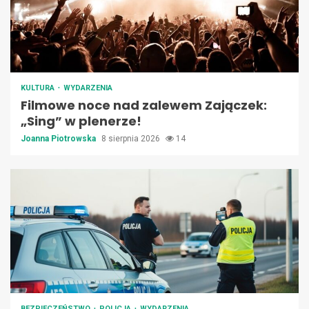
KULTURA
WYDARZENIA
Filmowe noce nad zalewem Zajączek:
„Sing” w plenerze!
Joanna Piotrowska
8 sierpnia 2026
14
BEZPIECZEŃSTWO
POLICJA
WYDARZENIA