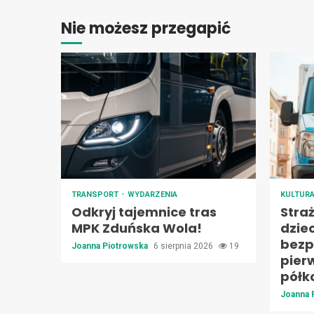
Nie możesz przegapić
TRANSPORT
WYDARZENIA
KULTUR
Odkryj tajemnice tras
Stra
MPK Zduńska Wola!
dzie
bezp
Joanna Piotrowska
6 sierpnia 2026
19
pier
półk
Joanna 