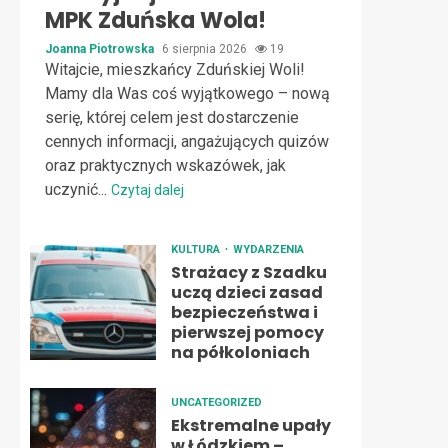
MPK Zduńska Wola!
Joanna Piotrowska
6 sierpnia 2026
19
Witajcie, mieszkańcy Zduńskiej Woli!
Mamy dla Was coś wyjątkowego – nową
serię, której celem jest dostarczenie
cennych informacji, angażujących quizów
oraz praktycznych wskazówek, jak
uczynić...
Czytaj dalej
KULTURA
WYDARZENIA
Strażacy z Szadku
uczą dzieci zasad
bezpieczeństwa i
pierwszej pomocy
na półkoloniach
UNCATEGORIZED
Ekstremalne upały
w Łódzkiem –