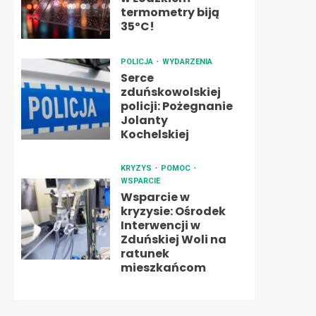
termometry biją
35ºC!
POLICJA
WYDARZENIA
Serce
zduńskowolskiej
policji: Pożegnanie
Jolanty
Kochelskiej
KRYZYS
POMOC
WSPARCIE
Wsparcie w
kryzysie: Ośrodek
Interwencji w
Zduńskiej Woli na
ratunek
mieszkańcom