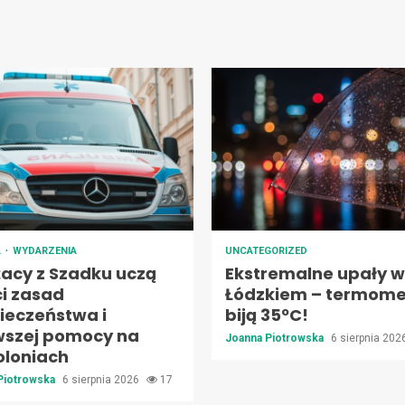
A
WYDARZENIA
UNCATEGORIZED
żacy z Szadku uczą
Ekstremalne upały w
ci zasad
Łódzkiem – termome
ieczeństwa i
biją 35ºC!
wszej pomocy na
Joanna Piotrowska
6 sierpnia 20
oloniach
Piotrowska
6 sierpnia 2026
17