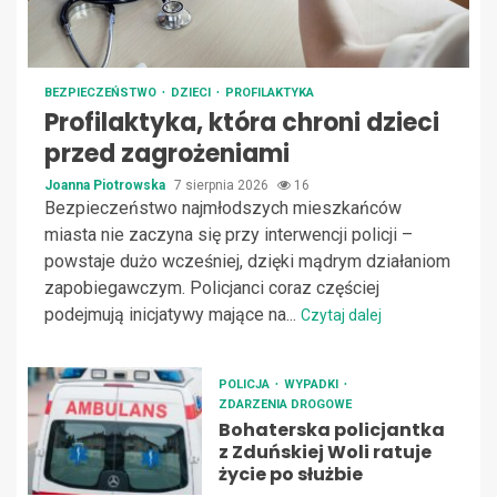
BEZPIECZEŃSTWO
DZIECI
PROFILAKTYKA
Profilaktyka, która chroni dzieci
przed zagrożeniami
Joanna Piotrowska
7 sierpnia 2026
16
Bezpieczeństwo najmłodszych mieszkańców
miasta nie zaczyna się przy interwencji policji –
powstaje dużo wcześniej, dzięki mądrym działaniom
zapobiegawczym. Policjanci coraz częściej
podejmują inicjatywy mające na...
Czytaj dalej
POLICJA
WYPADKI
ZDARZENIA DROGOWE
Bohaterska policjantka
z Zduńskiej Woli ratuje
życie po służbie