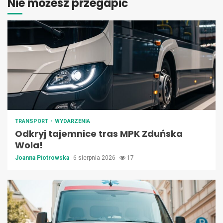
Nie możesz przegapić
TRANSPORT
WYDARZENIA
Odkryj tajemnice tras MPK Zduńska
Wola!
Joanna Piotrowska
6 sierpnia 2026
17