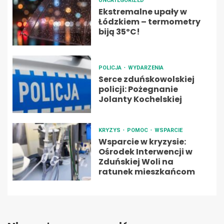
UNCATEGORIZED
Ekstremalne upały w
Łódzkiem – termometry
biją 35ºC!
POLICJA
WYDARZENIA
Serce zduńskowolskiej
policji: Pożegnanie
Jolanty Kochelskiej
KRYZYS
POMOC
WSPARCIE
Wsparcie w kryzysie:
Ośrodek Interwencji w
Zduńskiej Woli na
ratunek mieszkańcom