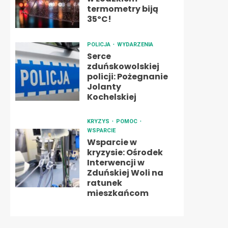
termometry biją
35ºC!
POLICJA
WYDARZENIA
Serce
zduńskowolskiej
policji: Pożegnanie
Jolanty
Kochelskiej
KRYZYS
POMOC
WSPARCIE
Wsparcie w
kryzysie: Ośrodek
Interwencji w
Zduńskiej Woli na
ratunek
mieszkańcom