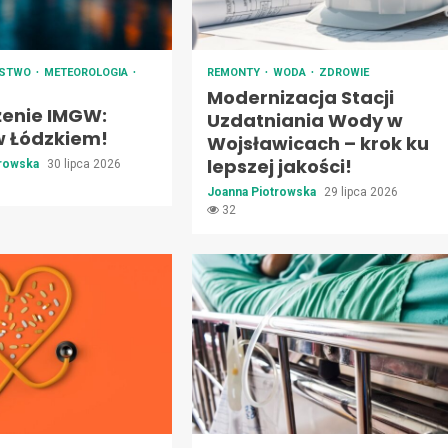
ŃSTWO
METEOROLOGIA
REMONTY
WODA
ZDROWIE
Modernizacja Stacji
żenie IMGW:
Uzdatniania Wody w
w Łódzkiem!
Wojsławicach – krok ku
lepszej jakości!
trowska
30 lipca 2026
Joanna Piotrowska
29 lipca 2026
32