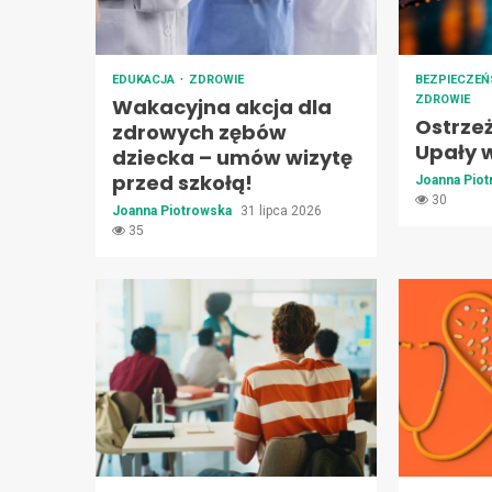
EDUKACJA
ZDROWIE
BEZPIECZE
ZDROWIE
Wakacyjna akcja dla
Ostrze
zdrowych zębów
Upały 
dziecka – umów wizytę
przed szkołą!
Joanna Pio
30
Joanna Piotrowska
31 lipca 2026
35