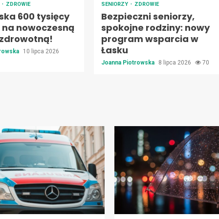
E
ZDROWIE
SENIORZY
ZDROWIE
ska 600 tysięcy
Bezpieczni seniorzy,
h na nowoczesną
spokojne rodziny: nowy
 zdrowotną!
program wsparcia w
Łasku
trowska
10 lipca 2026
Joanna Piotrowska
8 lipca 2026
70