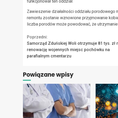
funkcjonował ten oddział.
Zawieszenie działalności oddziału porodowego m
remontu zostanie wznowione przyjmowanie kobiet
liczba porodów może powodować, że utrzymanie od
Continue
Poprzedni:
Samorząd Zduńskiej Woli otrzymuje 81 tys. zł 
Reading
renowację wojennych miejsc pochówku na
parafialnym cmentarzu
Powiązane wpisy