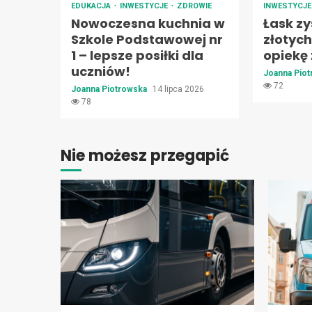
EDUKACJA
INWESTYCJE
ZDROWIE
INWESTYCJ
Nowoczesna kuchnia w
Łask zy
Szkole Podstawowej nr
złotyc
1 – lepsze posiłki dla
opiekę
uczniów!
Joanna Pio
72
Joanna Piotrowska
14 lipca 2026
78
Nie możesz przegapić