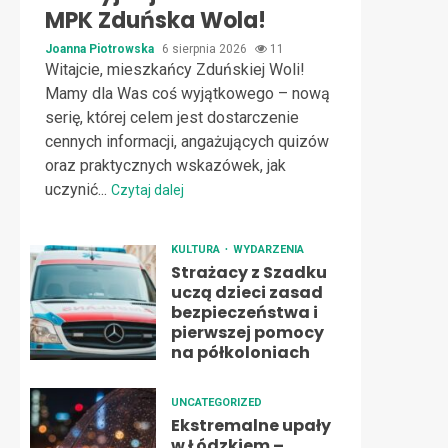
MPK Zduńska Wola!
Joanna Piotrowska
6 sierpnia 2026
11
Witajcie, mieszkańcy Zduńskiej Woli!
Mamy dla Was coś wyjątkowego – nową
serię, której celem jest dostarczenie
cennych informacji, angażujących quizów
oraz praktycznych wskazówek, jak
uczynić...
Czytaj dalej
KULTURA
WYDARZENIA
Strażacy z Szadku
uczą dzieci zasad
bezpieczeństwa i
pierwszej pomocy
na półkoloniach
UNCATEGORIZED
Ekstremalne upały
w Łódzkiem –