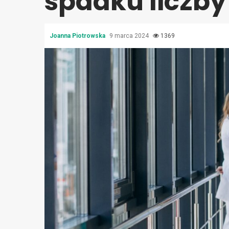
spadku liczb
Joanna Piotrowska
9 marca 2024
1369