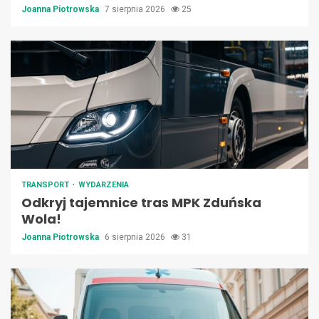
Joanna Piotrowska
7 sierpnia 2026
25
TRANSPORT
WYDARZENIA
Odkryj tajemnice tras MPK Zduńska
Wola!
Joanna Piotrowska
6 sierpnia 2026
31