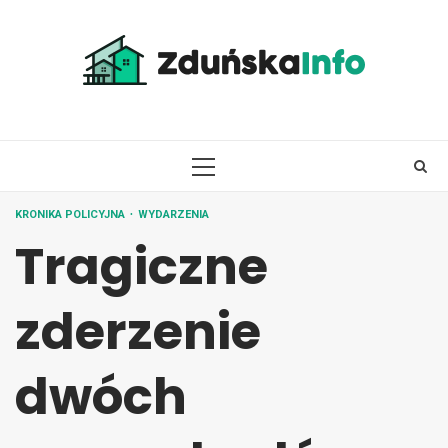
Skip
to
content
PRIMARY
MENU
KRONIKA POLICYJNA
WYDARZENIA
Tragiczne
zderzenie
dwóch