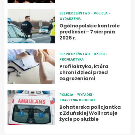
BEZPIECZEŃSTWO
POLICJA
WYDARZENIA
Ogólnopolskie kontrole
prędkości – 7 sierpnia
2026 r.
BEZPIECZEŃSTWO
DZIECI
PROFILAKTYKA
Profilaktyka, która
chroni dzieci przed
zagrożeniami
POLICJA
WYPADKI
ZDARZENIA DROGOWE
Bohaterska policjantka
z Zduńskiej Woli ratuje
życie po służbie