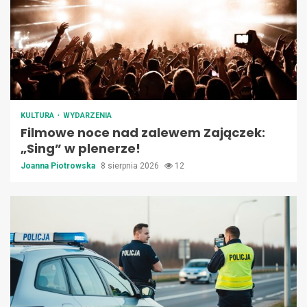
KULTURA
WYDARZENIA
Filmowe noce nad zalewem Zajączek:
„Sing” w plenerze!
Joanna Piotrowska
8 sierpnia 2026
12