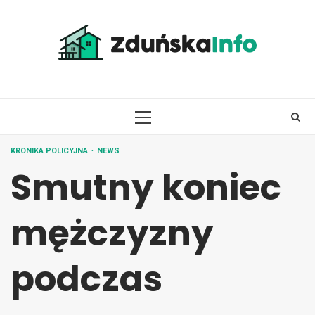
Skip
to
content
PRIMARY
MENU
KRONIKA POLICYJNA
NEWS
Smutny koniec
mężczyzny
podczas