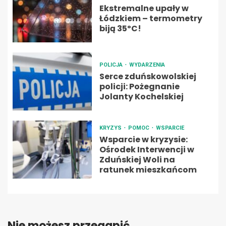
Ekstremalne upały w
Łódzkiem – termometry
biją 35ºC!
POLICJA
WYDARZENIA
Serce zduńskowolskiej
policji: Pożegnanie
Jolanty Kochelskiej
KRYZYS
POMOC
WSPARCIE
Wsparcie w kryzysie:
Ośrodek Interwencji w
Zduńskiej Woli na
ratunek mieszkańcom
Nie możesz przegapić