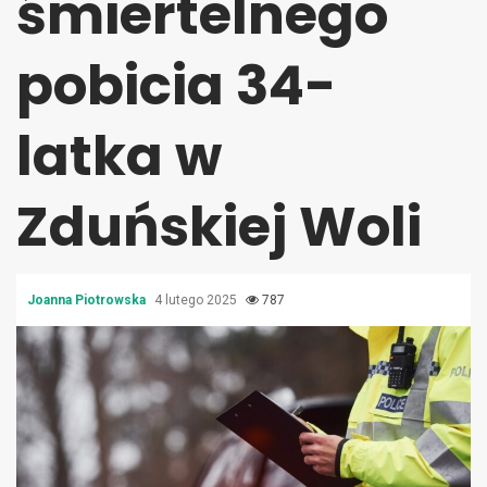
śmiertelnego
pobicia 34-
latka w
Zduńskiej Woli
Joanna Piotrowska
4 lutego 2025
787