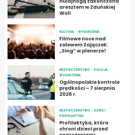
hulajnogą zakończona
aresztem w Zduńskiej
Woli
KULTURA
WYDARZENIA
Filmowe noce nad
zalewem Zajączek:
„Sing” w plenerze!
BEZPIECZEŃSTWO
POLICJA
WYDARZENIA
Ogólnopolskie kontrole
prędkości – 7 sierpnia
2026 r.
BEZPIECZEŃSTWO
DZIECI
PROFILAKTYKA
Profilaktyka, która
chroni dzieci przed
zagrożeniami