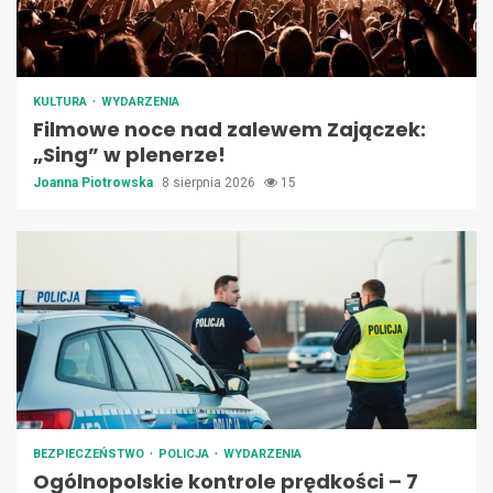
KULTURA
WYDARZENIA
Filmowe noce nad zalewem Zajączek:
„Sing” w plenerze!
Joanna Piotrowska
8 sierpnia 2026
15
BEZPIECZEŃSTWO
POLICJA
WYDARZENIA
Ogólnopolskie kontrole prędkości – 7