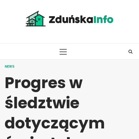
Skip
to
content
PRIMARY
MENU
NEWS
Progres w
śledztwie
dotyczącym