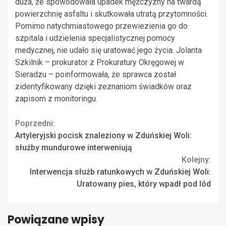
duża, że spowodowała upadek mężczyzny na twardą
powierzchnię asfaltu i skutkowała utratą przytomności.
Pomimo natychmiastowego przewiezienia go do
szpitala i udzielenia specjalistycznej pomocy
medycznej, nie udało się uratować jego życia. Jolanta
Szkilnik – prokurator z Prokuratury Okręgowej w
Sieradzu – poinformowała, że sprawca został
zidentyfikowany dzięki zeznaniom świadków oraz
zapisom z monitoringu.
Continue
Poprzedni:
Artyleryjski pocisk znaleziony w Zduńskiej Woli:
Reading
służby mundurowe interweniują
Kolejny:
Interwencja służb ratunkowych w Zduńskiej Woli:
Uratowany pies, który wpadł pod lód
Powiązane wpisy