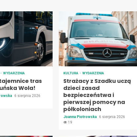
T
WYDARZENIA
KULTURA
WYDARZENIA
tajemnice tras
Strażacy z Szadku uczą
uńska Wola!
dzieci zasad
bezpieczeństwa i
trowska
6 sierpnia 2026
pierwszej pomocy na
półkoloniach
Joanna Piotrowska
6 sierpnia 2026
19