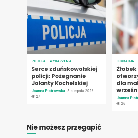
POLICJA
WYDARZENIA
EDUKACJA
Serce zduńskowolskiej
Żłobek
policji: Pożegnanie
otworz
Jolanty Kochelskiej
dla ma
wrześn
Joanna Piotrowska
5 sierpnia 2026
27
Joanna Pio
26
Nie możesz przegapić