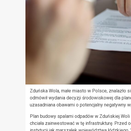
Zduńska Wola, małe miasto w Polsce, znalazło się
odmówił wydania decyzji środowiskowej dla plan
uzasadniana obawami o potencjalny negatywny w
Plan budowy spalarni odpadów w Zduńskiej Woli 
chciała zainwestować w tę infrastrukturę. Przed 
instytucji jak marszałek województwa łódzkiego,