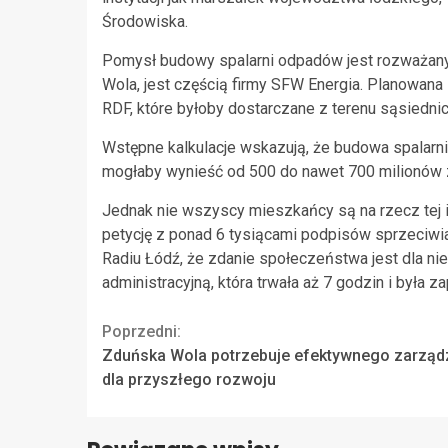
Środowiska.
Pomysł budowy spalarni odpadów jest rozważany o
Wola, jest częścią firmy SFW Energia. Planowana 
RDF, które byłoby dostarczane z terenu sąsiedni
Wstępne kalkulacje wskazują, że budowa spalarni
mogłaby wynieść od 500 do nawet 700 milionów z
Jednak nie wszyscy mieszkańcy są na rzecz tej 
petycję z ponad 6 tysiącami podpisów sprzeciwia
Radiu Łódź, że zdanie społeczeństwa jest dla n
administracyjną, która trwała aż 7 godzin i była 
Continue
Poprzedni:
Zduńska Wola potrzebuje efektywnego zarząd
Reading
dla przyszłego rozwoju