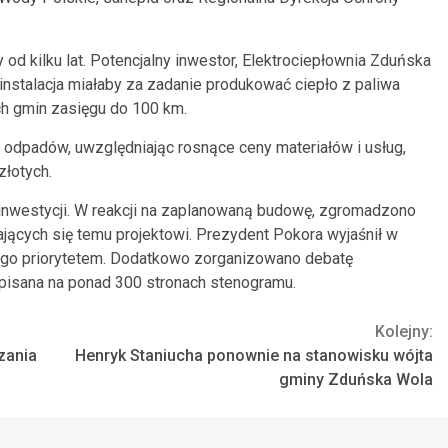
d kilku lat. Potencjalny inwestor, Elektrociepłownia Zduńska
instalacja miałaby za zadanie produkować ciepło z paliwa
ch gmin zasięgu do 100 km.
 odpadów, uwzględniając rosnące ceny materiałów i usług,
łotych.
inwestycji. W reakcji na zaplanowaną budowę, zgromadzono
jących się temu projektowi. Prezydent Pokora wyjaśnił w
iego priorytetem. Dodatkowo zorganizowano debatę
zapisana na ponad 300 stronach stenogramu.
Kolejny:
zania
Henryk Staniucha ponownie na stanowisku wójta
gminy Zduńska Wola