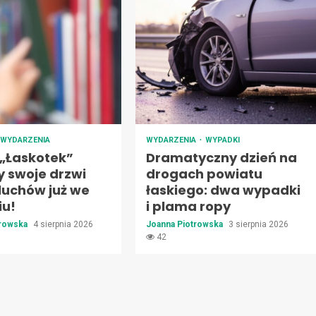
WYDARZENIA
WYDARZENIA
WYPADKI
 „Łaskotek”
Dramatyczny dzień na
y swoje drzwi
drogach powiatu
luchów już we
łaskiego: dwa wypadki
iu!
i plama ropy
trowska
4 sierpnia 2026
Joanna Piotrowska
3 sierpnia 2026
42