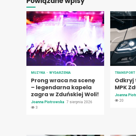
Powiązane wpisy
MUZYKA
WYDARZENIA
TRANSPOR
Prong wraca na scenę
Odkryj 
– legendarna kapela
MPK Zd
zagra w Zduńskiej Woli!
Joanna Pio
20
Joanna Piotrowska
7 sierpnia 2026
3