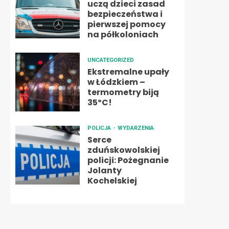
uczą dzieci zasad
bezpieczeństwa i
pierwszej pomocy
na półkoloniach
UNCATEGORIZED
Ekstremalne upały
w Łódzkiem –
termometry biją
35ºC!
POLICJA
WYDARZENIA
Serce
zduńskowolskiej
policji: Pożegnanie
Jolanty
Kochelskiej