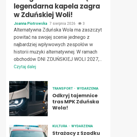
legendarna kapela zagra
w Zduńskiej Woli!
Joanna Piotrowska
7 sierpnia 2026
3
Alternatywna Zduńska Wola ma zaszczyt
powitać na swojej scenie jednego z
najbardziej wpływowych zespołów w
historii muzyki alternatywnej. W ramach
obchodów DNI ZDUŃSKIEJ WOLI 2027,...
Czytaj dalej
TRANSPORT
WYDARZENIA
Odkryj tajemnice
tras MPK Zduńska
Wola!
KULTURA
WYDARZENIA
Strażacy z Szadku