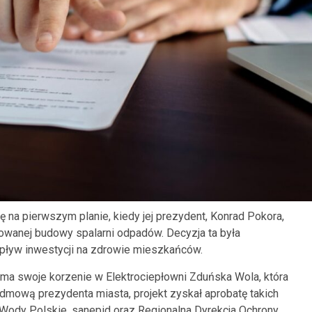
 na pierwszym planie, kiedy jej prezydent, Konrad Pokora,
owanej budowy spalarni odpadów. Decyzja ta była
pływ inwestycji na zdrowie mieszkańców.
ma swoje korzenie w Elektrociepłowni Zduńska Wola, która
odmową prezydenta miasta, projekt zyskał aprobatę takich
 Wody Polskie, sanepid oraz Regionalna Dyrekcja Ochrony