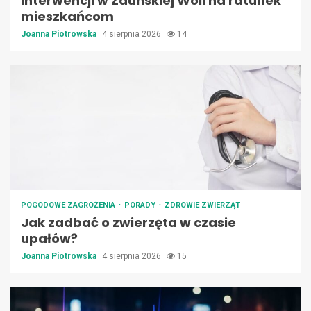
Interwencji w Zduńskiej Woli na ratunek
mieszkańcom
Joanna Piotrowska
4 sierpnia 2026
14
POGODOWE ZAGROŻENIA
PORADY
ZDROWIE ZWIERZĄT
Jak zadbać o zwierzęta w czasie
upałów?
Joanna Piotrowska
4 sierpnia 2026
15