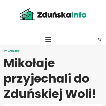
Skip
to
content
PRIMARY
MENU
WYDARZENIA
Mikołaje
przyjechali do
Zduńskiej Woli!