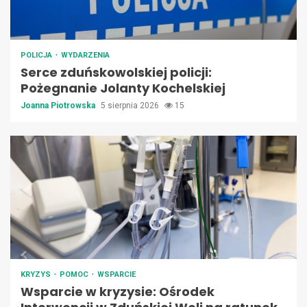
POLICJA
WYDARZENIA
Serce zduńskowolskiej policji:
Pożegnanie Jolanty Kochelskiej
Joanna Piotrowska
5 sierpnia 2026
15
KRYZYS
POMOC
WSPARCIE
Wsparcie w kryzysie: Ośrodek