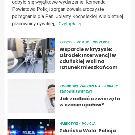
odbyło się wyjątkowe wydarzenie. Komenda
Powiatowa Policji zorganizowała uroczyste
pożegnanie dla Pani Jolanty Kochelskiej, wieloletniej
pracownicy cywilnej,...
Czytaj dalej
KRYZYS
POMOC
WSPARCIE
Wsparcie w kryzysie:
Ośrodek Interwencji w
Zduńskiej Woli na
ratunek mieszkańcom
POGODOWE ZAGROŻENIA
PORADY
ZDROWIE ZWIERZĄT
Jak zadbać o zwierzęta
w czasie upałów?
NARKOTYKI
POLICJA
Zduńska Wola: Policja