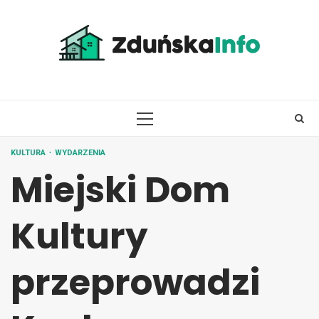
Skip
to
content
PRIMARY
MENU
KULTURA
WYDARZENIA
Miejski Dom
Kultury
przeprowadzi