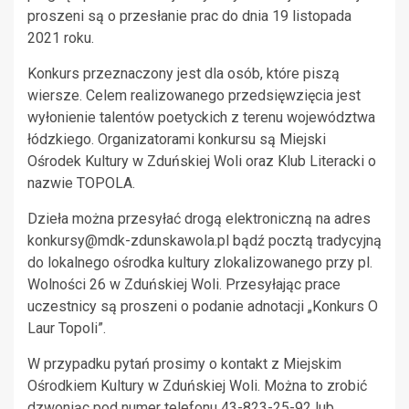
proszeni są o przesłanie prac do dnia 19 listopada
2021 roku.
Konkurs przeznaczony jest dla osób, które piszą
wiersze. Celem realizowanego przedsięwzięcia jest
wyłonienie talentów poetyckich z terenu województwa
łódzkiego. Organizatorami konkursu są Miejski
Ośrodek Kultury w Zduńskiej Woli oraz Klub Literacki o
nazwie TOPOLA.
Dzieła można przesyłać drogą elektroniczną na adres
konkursy@mdk-zdunskawola.pl
bądź pocztą tradycyjną
do lokalnego ośrodka kultury zlokalizowanego przy pl.
Wolności 26 w Zduńskiej Woli. Przesyłając prace
uczestnicy są proszeni o podanie adnotacji „Konkurs O
Laur Topoli”.
W przypadku pytań prosimy o kontakt z Miejskim
Ośrodkiem Kultury w Zduńskiej Woli. Można to zrobić
dzwoniąc pod numer telefonu 43-823-25-92 lub