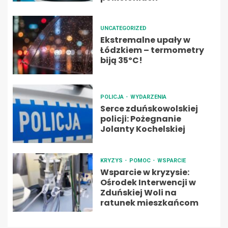
UNCATEGORIZED
Ekstremalne upały w
Łódzkiem – termometry
biją 35ºC!
POLICJA
WYDARZENIA
Serce zduńskowolskiej
policji: Pożegnanie
Jolanty Kochelskiej
KRYZYS
POMOC
WSPARCIE
Wsparcie w kryzysie:
Ośrodek Interwencji w
Zduńskiej Woli na
ratunek mieszkańcom