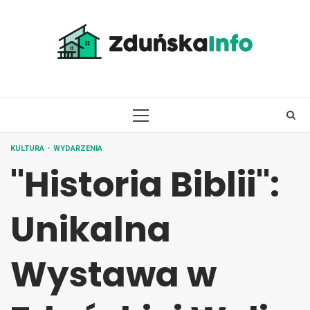
Skip
to
content
PRIMARY
MENU
KULTURA
WYDARZENIA
"Historia Biblii":
Unikalna
Wystawa w