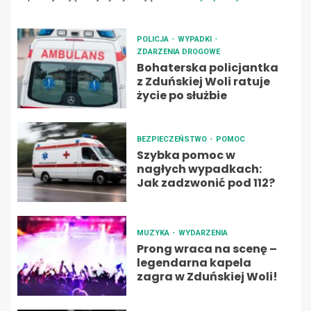
POLICJA
WYPADKI
ZDARZENIA DROGOWE
Bohaterska policjantka
z Zduńskiej Woli ratuje
życie po służbie
BEZPIECZEŃSTWO
POMOC
Szybka pomoc w
nagłych wypadkach:
Jak zadzwonić pod 112?
MUZYKA
WYDARZENIA
Prong wraca na scenę –
legendarna kapela
zagra w Zduńskiej Woli!