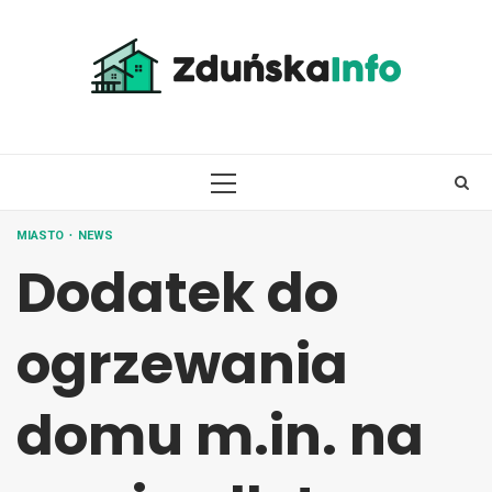
Skip
to
content
PRIMARY
MENU
MIASTO
NEWS
Dodatek do
ogrzewania
domu m.in. na