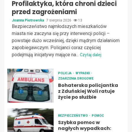
Profilaktyka, która chroni dzieci
przed zagrożeniami
Joanna Piotrowska
7 sierpnia 2026
13
Bezpieczeństwo najmłodszych mieszkańców
miasta nie zaczyna się przy interwencji policji –
powstaje dużo wcześniej, dzięki mądrym działaniom
zapobiegawczym. Policjanci coraz częściej
podejmują inicjatywy mające na...
Czytaj dalej
POLICJA
WYPADKI
ZDARZENIA DROGOWE
Bohaterska policjantka
z Zduńskiej Woli ratuje
życie po służbie
BEZPIECZEŃSTWO
POMOC
Szybka pomoc w
nagłych wypadkach: