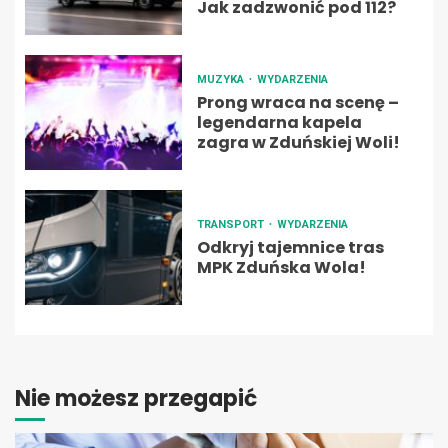
Jak zadzwonić pod 112?
MUZYKA
WYDARZENIA
Prong wraca na scenę –
legendarna kapela
zagra w Zduńskiej Woli!
TRANSPORT
WYDARZENIA
Odkryj tajemnice tras
MPK Zduńska Wola!
Nie możesz przegapić