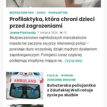
BEZPIECZEŃSTWO
DZIECI
PROFILAKTYKA
Profilaktyka, która chroni dzieci
przed zagrożeniami
Joanna Piotrowska
7 sierpnia 2026
15
Bezpieczeństwo najmłodszych mieszkańców
miasta nie zaczyna się przy interwencji policji –
powstaje dużo wcześniej, dzięki mądrym działaniom
zapobiegawczym. Policjanci coraz częściej
podejmują inicjatywy mające na...
Czytaj dalej
POLICJA
WYPADKI
ZDARZENIA DROGOWE
Bohaterska policjantka
z Zduńskiej Woli ratuje
życie po służbie