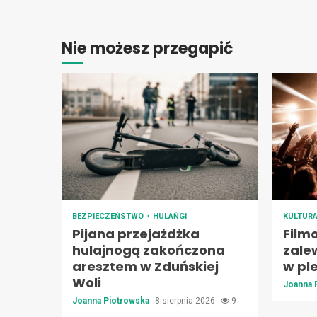
Nie możesz przegapić
BEZPIECZEŃSTWO
HULAŃGI
KULTUR
Pijana przejażdżka
Film
hulajnogą zakończona
zale
aresztem w Zduńskiej
w pl
Woli
Joanna 
Joanna Piotrowska
8 sierpnia 2026
9