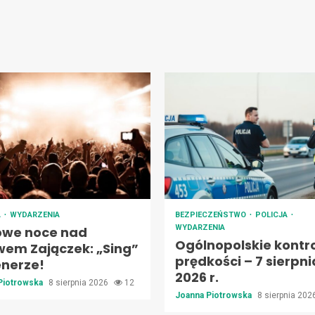
A
WYDARZENIA
BEZPIECZEŃSTWO
POLICJA
WYDARZENIA
owe noce nad
Ogólnopolskie kontr
wem Zajączek: „Sing”
prędkości – 7 sierpni
enerze!
2026 r.
Piotrowska
8 sierpnia 2026
12
Joanna Piotrowska
8 sierpnia 20