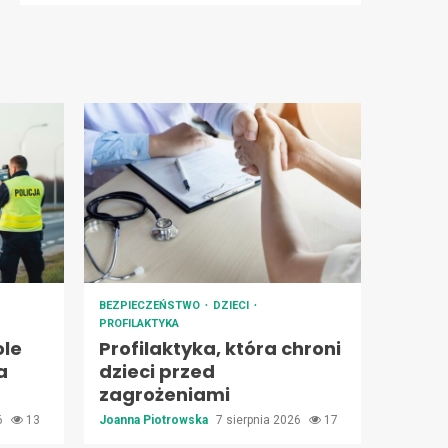
BEZPIECZEŃSTWO
DZIECI
PROFILAKTYKA
ole
Profilaktyka, która chroni
a
dzieci przed
zagrożeniami
26
13
Joanna Piotrowska
7 sierpnia 2026
17