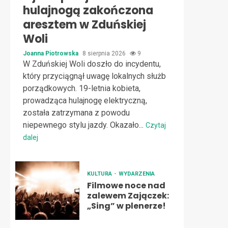
hulajnogą zakończona
aresztem w Zduńskiej
Woli
Joanna Piotrowska
8 sierpnia 2026
9
W Zduńskiej Woli doszło do incydentu,
który przyciągnął uwagę lokalnych służb
porządkowych. 19-letnia kobieta,
prowadząca hulajnogę elektryczną,
została zatrzymana z powodu
niepewnego stylu jazdy. Okazało...
Czytaj
dalej
KULTURA
WYDARZENIA
Filmowe noce nad
zalewem Zajączek:
„Sing” w plenerze!