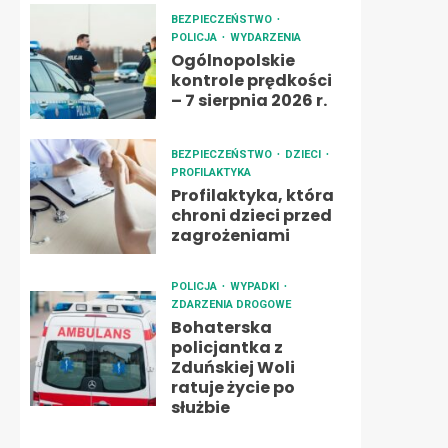
BEZPIECZEŃSTWO
POLICJA
WYDARZENIA
Ogólnopolskie
kontrole prędkości
– 7 sierpnia 2026 r.
BEZPIECZEŃSTWO
DZIECI
PROFILAKTYKA
Profilaktyka, która
chroni dzieci przed
zagrożeniami
POLICJA
WYPADKI
ZDARZENIA DROGOWE
Bohaterska
policjantka z
Zduńskiej Woli
ratuje życie po
służbie