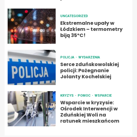
UNCATEGORIZED
Ekstremalne upały w
Łódzkiem – termometry
biją 35ºC!
POLICJA
WYDARZENIA
Serce zduńskowolskiej
policji: Pożegnanie
Jolanty Kochelskiej
KRYZYS
POMOC
WSPARCIE
Wsparcie w kryzysie:
Ośrodek Interwencji w
Zduńskiej Woli na
ratunek mieszkańcom