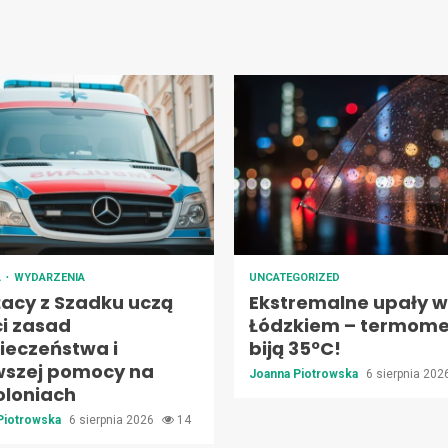
A
WYDARZENIA
UNCATEGORIZED
żacy z Szadku uczą
Ekstremalne upały w
ci zasad
Łódzkiem – termome
ieczeństwa i
biją 35ºC!
wszej pomocy na
Joanna Piotrowska
6 sierpnia 20
oloniach
Piotrowska
6 sierpnia 2026
14