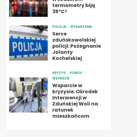
termometry biją
35ºC!
POLICJA
WYDARZENIA
Serce
zduńskowolskiej
policji: Pożegnanie
Jolanty
Kochelskiej
KRYZYS
POMOC
WSPARCIE
Wsparcie w
kryzysie: Ośrodek
Interwencji w
Zduńskiej Woli na
ratunek
mieszkańcom