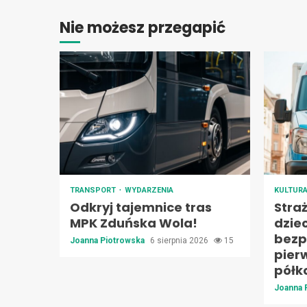
Nie możesz przegapić
TRANSPORT
WYDARZENIA
KULTUR
Odkryj tajemnice tras
Stra
MPK Zduńska Wola!
dzie
bezp
Joanna Piotrowska
6 sierpnia 2026
15
pier
półk
Joanna 