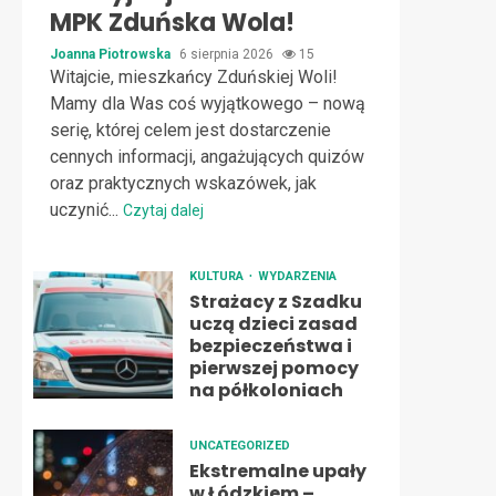
MPK Zduńska Wola!
Joanna Piotrowska
6 sierpnia 2026
15
Witajcie, mieszkańcy Zduńskiej Woli!
Mamy dla Was coś wyjątkowego – nową
serię, której celem jest dostarczenie
cennych informacji, angażujących quizów
oraz praktycznych wskazówek, jak
uczynić...
Czytaj dalej
KULTURA
WYDARZENIA
Strażacy z Szadku
uczą dzieci zasad
bezpieczeństwa i
pierwszej pomocy
na półkoloniach
UNCATEGORIZED
Ekstremalne upały
w Łódzkiem –