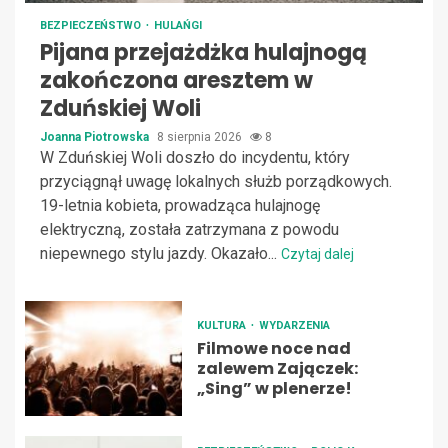
BEZPIECZEŃSTWO
HULAŃGI
Pijana przejażdżka hulajnogą
zakończona aresztem w
Zduńskiej Woli
Joanna Piotrowska
8 sierpnia 2026
8
W Zduńskiej Woli doszło do incydentu, który
przyciągnął uwagę lokalnych służb porządkowych.
19-letnia kobieta, prowadząca hulajnogę
elektryczną, została zatrzymana z powodu
niepewnego stylu jazdy. Okazało...
Czytaj dalej
KULTURA
WYDARZENIA
Filmowe noce nad
zalewem Zajączek:
„Sing” w plenerze!