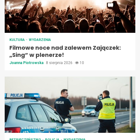
KULTURA
WYDARZENIA
Filmowe noce nad zalewem Zajączek:
„Sing” w plenerze!
Joanna Piotrowska
8 sierpnia 2026
10
BEZPIECZEŃSTWO
POLICJA
WYDARZENIA