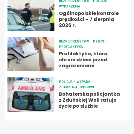
BEZPIECZEŃSTWO
POLICJA
WYDARZENIA
Ogólnopolskie kontrole
prędkości – 7 sierpnia
2026 r.
BEZPIECZEŃSTWO
DZIECI
PROFILAKTYKA
Profilaktyka, która
chroni dzieci przed
zagrożeniami
POLICJA
WYPADKI
ZDARZENIA DROGOWE
Bohaterska policjantka
z Zduńskiej Woli ratuje
życie po służbie