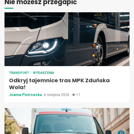
Nie możesz przegapić
TRANSPORT
WYDARZENIA
Odkryj tajemnice tras MPK Zduńska
Wola!
Joanna Piotrowska
6 sierpnia 2026
11