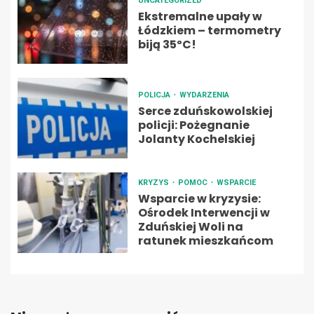
UNCATEGORIZED
Ekstremalne upały w
Łódzkiem – termometry
biją 35ºC!
POLICJA
WYDARZENIA
Serce zduńskowolskiej
policji: Pożegnanie
Jolanty Kochelskiej
KRYZYS
POMOC
WSPARCIE
Wsparcie w kryzysie:
Ośrodek Interwencji w
Zduńskiej Woli na
ratunek mieszkańcom