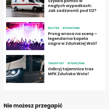
Szybka pomoc w
nagłych wypadkach:
Jak zadzwonić pod 112?
MUZYKA
WYDARZENIA
Prong wraca na scenę –
legendarna kapela
zagra w Zduńskiej Woli!
TRANSPORT
WYDARZENIA
Odkryj tajemnice tras
MPK Zduńska Wola!
Nie możesz przegapić