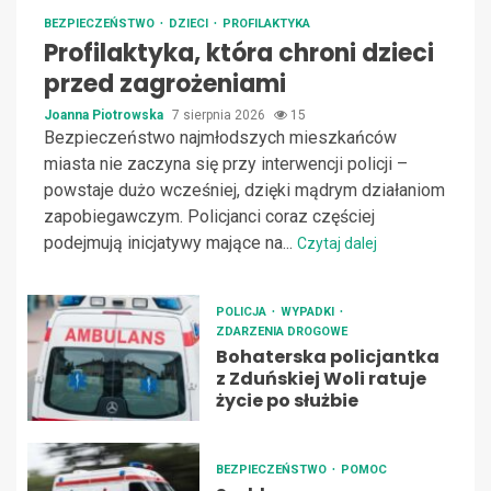
BEZPIECZEŃSTWO
DZIECI
PROFILAKTYKA
Profilaktyka, która chroni dzieci
przed zagrożeniami
Joanna Piotrowska
7 sierpnia 2026
15
Bezpieczeństwo najmłodszych mieszkańców
miasta nie zaczyna się przy interwencji policji –
powstaje dużo wcześniej, dzięki mądrym działaniom
zapobiegawczym. Policjanci coraz częściej
podejmują inicjatywy mające na...
Czytaj dalej
POLICJA
WYPADKI
ZDARZENIA DROGOWE
Bohaterska policjantka
z Zduńskiej Woli ratuje
życie po służbie
BEZPIECZEŃSTWO
POMOC