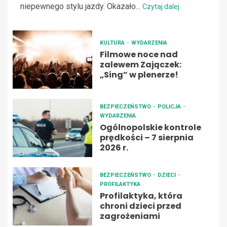
niepewnego stylu jazdy. Okazało...
Czytaj dalej
KULTURA
WYDARZENIA
Filmowe noce nad
zalewem Zajączek:
„Sing” w plenerze!
BEZPIECZEŃSTWO
POLICJA
WYDARZENIA
Ogólnopolskie kontrole
prędkości – 7 sierpnia
2026 r.
BEZPIECZEŃSTWO
DZIECI
PROFILAKTYKA
Profilaktyka, która
chroni dzieci przed
zagrożeniami