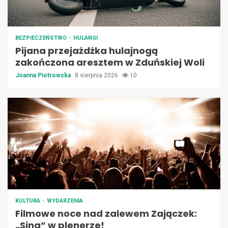
BEZPIECZEŃSTWO
HULAŃGI
Pijana przejażdżka hulajnogą
zakończona aresztem w Zduńskiej Woli
Joanna Piotrowska
8 sierpnia 2026
10
KULTURA
WYDARZENIA
Filmowe noce nad zalewem Zajączek:
„Sing” w plenerze!