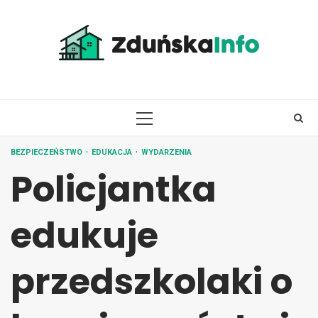
Skip
to
content
PRIMARY
MENU
BEZPIECZEŃSTWO
EDUKACJA
WYDARZENIA
Policjantka
edukuje
przedszkolaki o