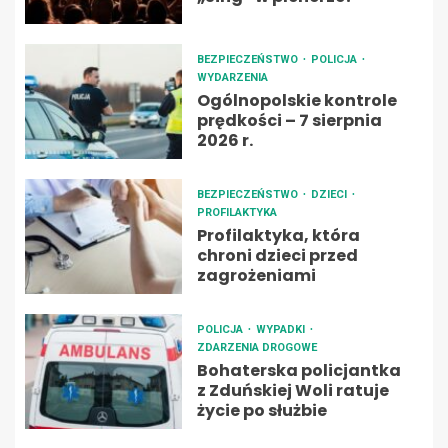
BEZPIECZEŃSTWO
POLICJA
WYDARZENIA
Ogólnopolskie kontrole
prędkości – 7 sierpnia
2026 r.
BEZPIECZEŃSTWO
DZIECI
PROFILAKTYKA
Profilaktyka, która
chroni dzieci przed
zagrożeniami
POLICJA
WYPADKI
ZDARZENIA DROGOWE
Bohaterska policjantka
z Zduńskiej Woli ratuje
życie po służbie