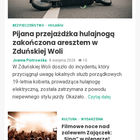
BEZPIECZEŃSTWO
HULAŃGI
Pijana przejażdżka hulajnogą
zakończona aresztem w
Zduńskiej Woli
Joanna Piotrowska
8 sierpnia 2026
10
W Zduńskiej Woli doszło do incydentu, który
przyciągnął uwagę lokalnych służb porządkowych.
19-letnia kobieta, prowadząca hulajnogę
elektryczną, została zatrzymana z powodu
niepewnego stylu jazdy. Okazało...
Czytaj dalej
KULTURA
WYDARZENIA
Filmowe noce nad
zalewem Zajączek:
„Sing” w plenerze!