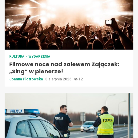
KULTURA
WYDARZENIA
Filmowe noce nad zalewem Zajączek:
„Sing” w plenerze!
Joanna Piotrowska
8 sierpnia 2026
12