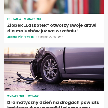
EDUKACJA
WYDARZENIA
Żłobek „Łaskotek” otworzy swoje drzwi
dla maluchów już we wrześniu!
Joanna Piotrowska
4 sierpnia 2026
21
WYDARZENIA
WYPADKI
Dramatyczny dzień na drogach powiatu
łaskiego: dwa wypadki i plama ropy