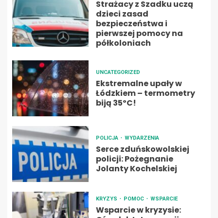
Strażacy z Szadku uczą
dzieci zasad
bezpieczeństwa i
pierwszej pomocy na
półkoloniach
UNCATEGORIZED
Ekstremalne upały w
Łódzkiem – termometry
biją 35ºC!
POLICJA
WYDARZENIA
Serce zduńskowolskiej
policji: Pożegnanie
Jolanty Kochelskiej
KRYZYS
POMOC
WSPARCIE
Wsparcie w kryzysie: