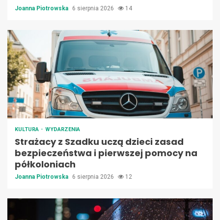
Joanna Piotrowska
6 sierpnia 2026
14
KULTURA
WYDARZENIA
Strażacy z Szadku uczą dzieci zasad
bezpieczeństwa i pierwszej pomocy na
półkoloniach
Joanna Piotrowska
6 sierpnia 2026
12