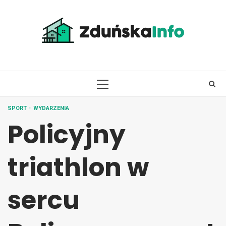
Skip
to
content
PRIMARY
MENU
SPORT
WYDARZENIA
Policyjny
triathlon w
sercu